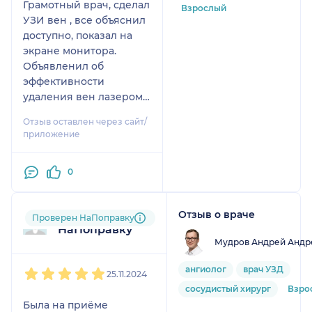
Грамотный врач, сделал
Взрослый
УЗИ вен , все объяснил
доступно, показал на
экране монитора.
Объявленил об
эффективности
удаления вен лазером.
Развеял все сомнения.
Отзыв оставлен через сайт/
Рекомендую
приложение
0
Отзыв о враче
Пользователь
Проверен НаПоправку
НаПоправку
Мудров Андрей Андр
1
2
3
4
5
ангиолог
врач УЗД
25.11.2024
сосудистый хирург
Взро
Была на приёме