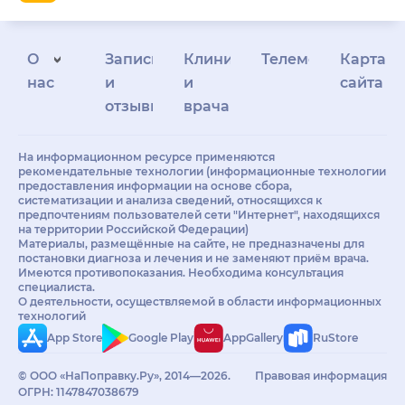
О
Запись
Клиникам
Телемедицина
Карта
нас
и
и
сайта
отзывы
врачам
На информационном ресурсе применяются
рекомендательные технологии (информационные технологии
предоставления информации на основе сбора,
систематизации и анализа сведений, относящихся к
предпочтениям пользователей сети "Интернет", находящихся
на территории Российской Федерации)
Материалы, размещённые на сайте, не предназначены для
постановки диагноза и лечения и не заменяют приём врача.
Имеются противопоказания. Необходима консультация
специалиста.
О деятельности, осуществляемой в области информационных
технологий
App Store
Google Play
AppGallery
RuStore
© ООО «НаПоправку.Ру», 2014—2026.
Правовая информация
ОГРН: 1147847038679