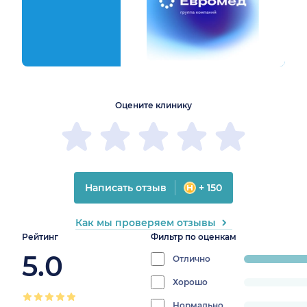
1
2
3
4
5
1
2
3
4
5
Оцените клинику
Написать отзыв
+ 150
Как мы проверяем отзывы
Рейтинг
Фильтр по оценкам
5.0
Отлично
progress:
100%
Хорошо
progress:
0%
Нормально