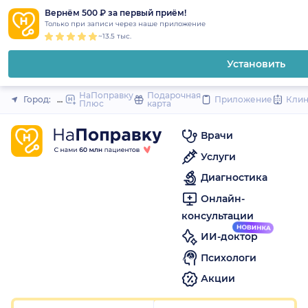
1
2
3
4
5
to
Вернём 500 ₽ за первый приём!
Закрыть
Только при записи через наше приложение
content
~13.5 тыс.
Установить
НаПоправку
Подарочная
Город:
Новосибирск
Приложение
Кли
Плюс
карта
Врачи
Услуги
Диагностика
Онлайн-
консультации
ИИ-доктор
Психологи
Акции