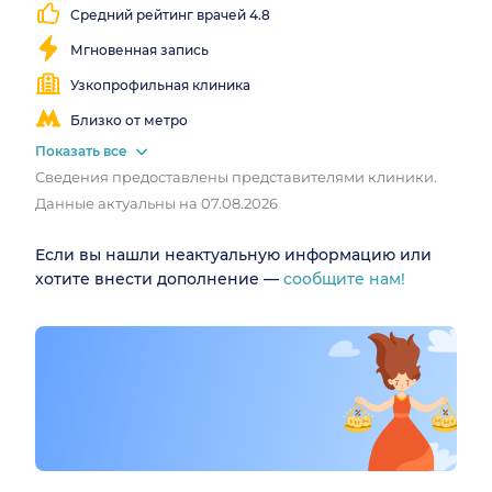
все
Средний рейтинг врачей 4.8
выходные
Мгновенная запись
Узкопрофильная клиника
Близко от метро
Показать все
Сведения предоставлены представителями клиники.
Данные актуальны на 07.08.2026
Если вы нашли неактуальную информацию или
хотите внести дополнение —
сообщите нам!