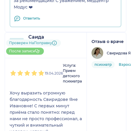
за рекомендацию! С уважением, медцентр
Модус ❤️
Ответить
Саида
Отзыв о враче
6 отзывов
Проверен НаПоправку
До 10 записей через
После записи
Свиридова Я
НаПоправку
1
2
3
4
5
психиатр
Взрос
Услуга:
Прием
19.04.2026
детского
психиатра
Хочу выразить огромную
благодарность Свиридове Яне
Ивановне! С первых минут
приёма стало понятно: перед
нами не просто профессионал, а
чуткий и внимательный