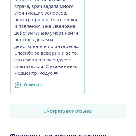
страха, врач задала много
Смело рекомендуем детского
уточняющих вопросов,
врача - психиатра Я. И.
осмотр прошёл без спешки
Свиридова!
и давления. Яна Ивановна
действительно умеет найти
подход к детям и
действовать в их интересах.
Спасибо за доверие и за то,
что смело рекомендуете
специалиста. С уважением,
медцентр Модус ❤️
Ответить
Смотреть все отзывы
Филиалы, дочерние клиники,