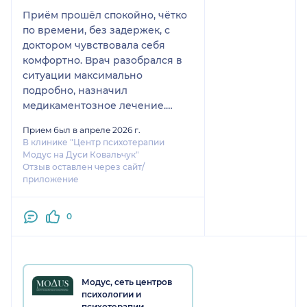
Приём прошёл спокойно, чётко
по времени, без задержек, с
доктором чувствовала себя
комфортно. Врач разобрался в
ситуации максимально
подробно, назначил
медикаментозное лечение.
Также порекомендовал, где
Прием был в апреле 2026 г.
проверить наличие препарата в
В клинике "Центр психотерапии
аптеках. Спустя месяц
Модус на Дуси Ковальчук"
наблюдается улучшение, на
Отзыв оставлен через сайт/
приложение
втором приёме врач
скорректировал рекомендации
в соответствии с моей обратной
0
связью. Могу смело
порекомендовать клинику и
врача.
Модус, сеть центров
психологии и
психотерапии