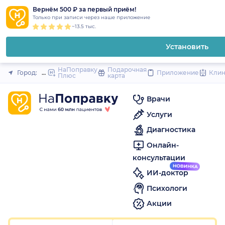
1
2
3
4
5
1
2
3
4
5
1
2
3
4
5
to
Вернём 500 ₽ за первый приём!
Закрыть
Только при записи через наше приложение
content
~13.5 тыс.
Установить
НаПоправку
Подарочная
Город:
Новосибирск
Приложение
Кли
Плюс
карта
Врачи
Услуги
Диагностика
Онлайн-
консультации
ИИ-доктор
Психологи
Акции