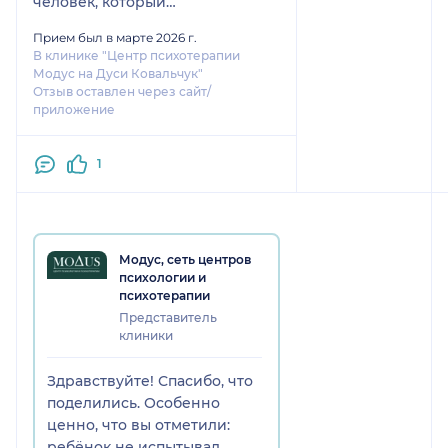
человек, который
действительно любит детей и
Прием был в марте 2026 г.
свою работу.
В клинике "Центр психотерапии
Модус на Дуси Ковальчук"
Доктор очень внимательно
Отзыв оставлен через сайт/
приложение
выслушала и ребёнка, и нас,
родителей, задала много
уточняющих вопросов, чтобы
1
лучше понять ситуацию. Осмотр
проходила в доброжелательной,
спокойной атмосфере, без
спешки и давления. Ребёнок не
Модус, сеть центров
испытывал страха или
психологии и
дискомфорта, что для нас было
психотерапии
очень важно.
Представитель
клиники
Чувствуется, что доктор
постоянно развивается, следит
Здравствуйте! Спасибо, что
за современными подходами и
поделились. Особенно
всегда действует в интересах
ценно, что вы отметили:
ребёнка.
ребёнок не испытывал