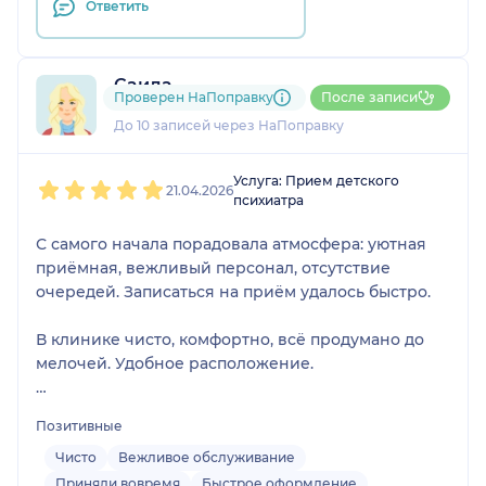
Ответить
Саида
Проверен НаПоправку
После записи
6 отзывов
До 10 записей через НаПоправку
1
2
3
4
5
Услуга: Прием детского
21.04.2026
психиатра
С самого начала порадовала атмосфера: уютная
приёмная, вежливый персонал, отсутствие
очередей. Записаться на приём удалось быстро.
В клинике чисто, комфортно, всё продумано до
мелочей. Удобное расположение.
Рекомендую эту клинику всем, кто ищет
Позитивные
профессиональную психологическую помощь.
Здесь действительно заботятся о клиентах и
Чисто
Вежливое обслуживание
помогают вернуть гармонию в жизнь.
Приняли вовремя
Быстрое оформление