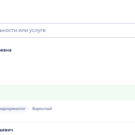
аевна
эндокринолог
Взрослый
ньевич