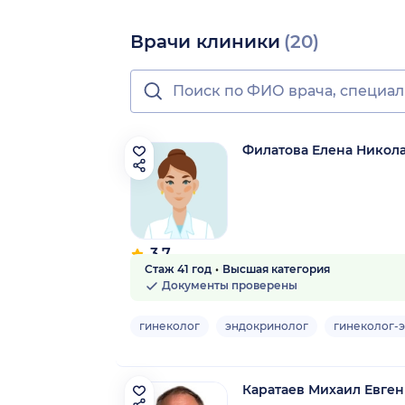
Врачи клиники
(20)
Филатова Елена Никол
3.7
Стаж 41 год
Высшая категория
3 отзыва
Документы проверены
гинеколог
эндокринолог
гинеколог-
Каратаев Михаил Евге