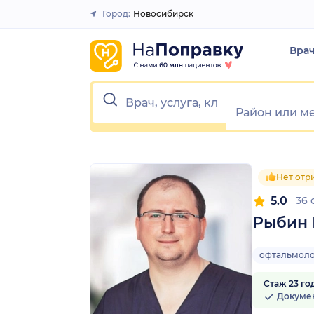
1
2
3
4
5
1
2
3
4
5
Город:
Новосибирск
Закрыть
Вра
Нет отр
5.0
36
Рыбин 
офтальмол
Стаж 23 го
Докуме