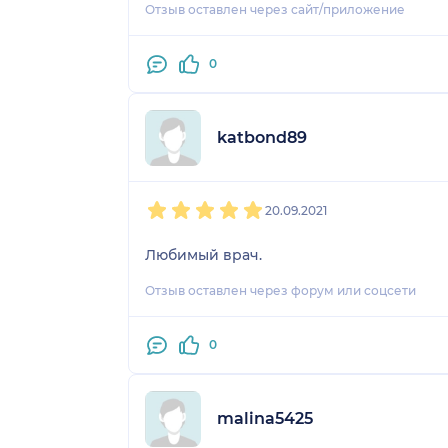
Отзыв оставлен через сайт/приложение
0
katbond89
1
2
3
4
5
20.09.2021
Любимый врач.
Отзыв оставлен через форум или соцсети
0
malina5425