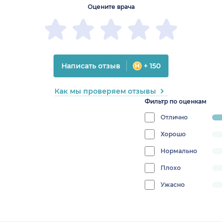
Оцените врача
Написать отзыв
+ 150
Как мы проверяем отзывы
Фильтр по оценкам
Отлично
pr
10
Хорошо
progress:
0%
Нормально
progress:
0%
Плохо
progress:
0%
Ужасно
progress:
0%