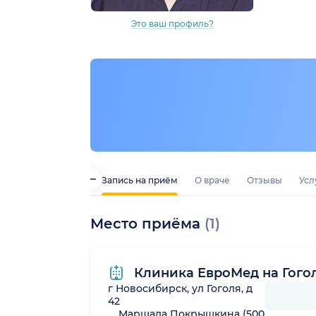
Это ваш профиль?
Запись на приём
О враче
Отзывы
Усл
Место приёма
(1)
Клиника ЕвроМед на Гого
г Новосибирск, ул Гоголя, д
42
Маршала Покрышкина (500