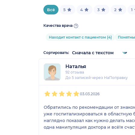
Всё
5
4
3
2
1
Качества врача
Находит контакт с пациентом (4)
Понятные
Сортировать:
Наталья
92 отзыва
До 5 записей через НаПоправку
1
2
3
4
5
03.03.2026
Обратились по рекомендации от знаком
уже госпитализироваться в областную 
наглядно показал как нужно делать мас
одна манипуляция доктора и всё!я счас