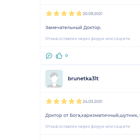
1
2
3
4
5
20.09.2021
Замечательный Доктор.
Отзыв оставлен через форум или соцсети
0
brunetka31t
1
2
3
4
5
24.03.2021
Доктор от Бога,харизматичный,шутник, 
Отзыв оставлен через форум или соцсети