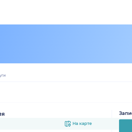
уги
Запи
ля
На карте