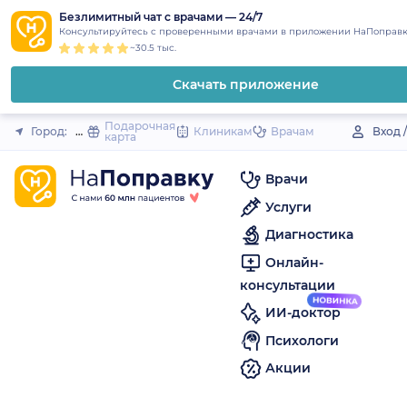
1
2
3
4
5
to
Безлимитный чат с врачами — 24/7
Закрыть
Консультируйтесь с проверенными врачами в приложении НаПоправк
content
~30.5 тыс.
Скачать приложение
Подарочная
Город:
Октябрьск
Клиникам
Врачам
Вход 
карта
Врачи
Услуги
Диагностика
Онлайн-
консультации
ИИ-доктор
Психологи
Акции