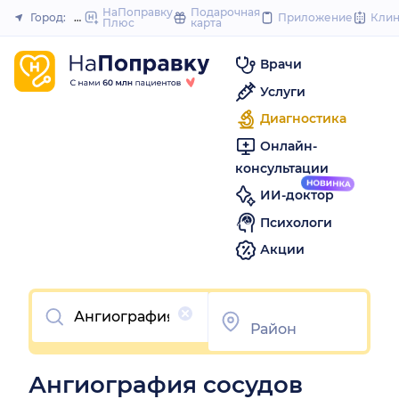
to
НаПоправку
Подарочная
Город:
Омск
Приложение
Кли
Плюс
карта
Закрыть
content
Врачи
Услуги
Диагностика
Онлайн-
консультации
ИИ-доктор
Психологи
Акции
Очистить
Ангиография сосудов