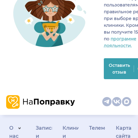
пользователя
правильное р
при выборе в
клиники. Кром
вы получите 1
по
программе
лояльности.
Оставить
отзыв
О
Запись
Клиникам
Телемедицина
Карта
нас
и
и
сайта