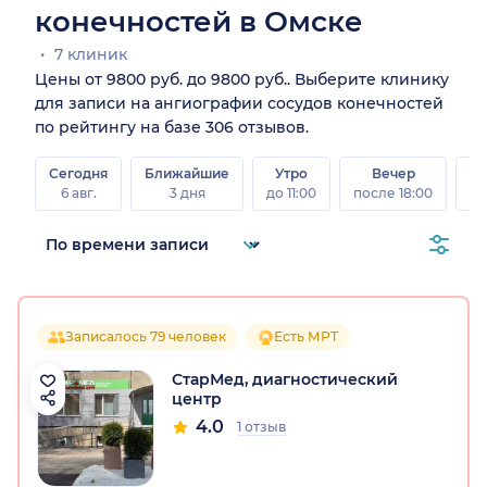
конечностей в Омске
7 клиник
Цены от 9800 руб. до 9800 руб.. Выберите клинику
для записи на ангиографии сосудов конечностей
по рейтингу на базе 306 отзывов.
Сегодня
Ближайшие
Утро
Вечер
В
6 авг.
3 дня
до 11:00
после 18:00
8 а
Записалось 79 человек
Есть МРТ
СтарМед, диагностический
центр
4.0
1 отзыв