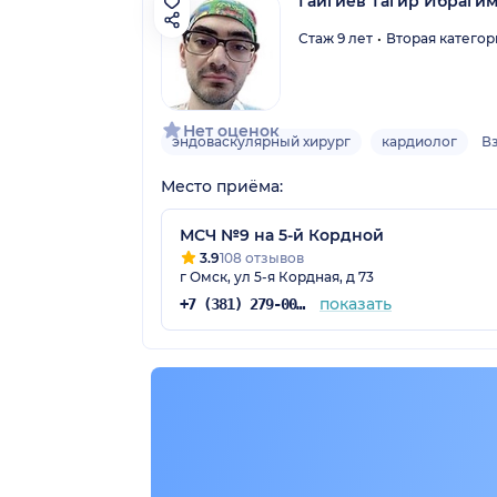
Гайгиев Тагир Ибраги
Стаж 9 лет
Вторая категор
Нет оценок
эндоваскулярный хирург
кардиолог
В
Место приёма:
МСЧ №9 на 5-й Кордной
3.9
108 отзывов
г Омск, ул 5-я Кордная, д 73
показать
+7 (381) 279-00-73