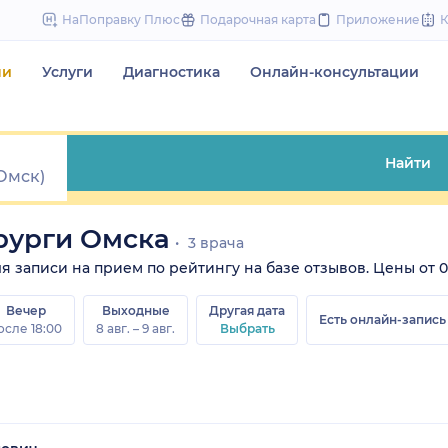
to
НаПоправку Плюс
Подарочная карта
Приложение
content
чи
Услуги
Диагностика
Онлайн-консультации
Найти
рурги Омска
3 врача
записи на прием по рейтингу на базе отзывов. Цены от 0 р
Вечер
Выходные
Другая дата
Есть онлайн-запись
осле 18:00
8 авг. – 9 авг.
Выбрать