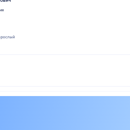
мович
ия
зрослый