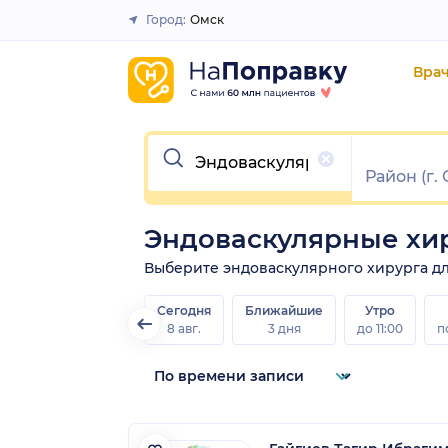
Город:
Омск
Закрыть
Вра
Очистить
Эндоваскулярные хи
Выберите эндоваскулярного хирурга для 
Сегодня
Ближайшие
Утро
8 авг.
3 дня
до 11:00
п