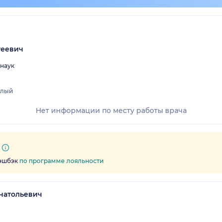
геевич
 наук
слый
Нет информации по месту работы врача
кэшбэк
по программе лояльности
натольевич