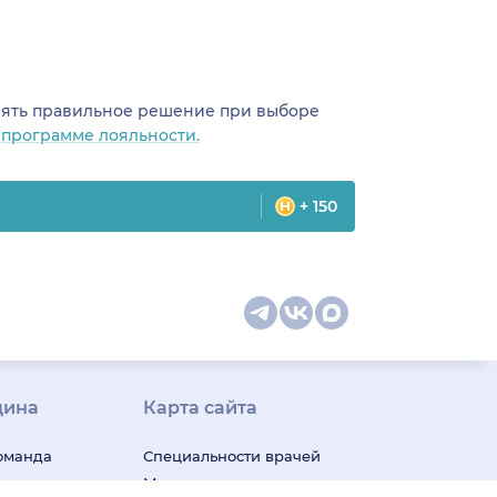
инять правильное решение при выборе
о
программе лояльности.
+ 150
цина
Карта сайта
оманда
Специальности врачей
телемед-
Медицинская