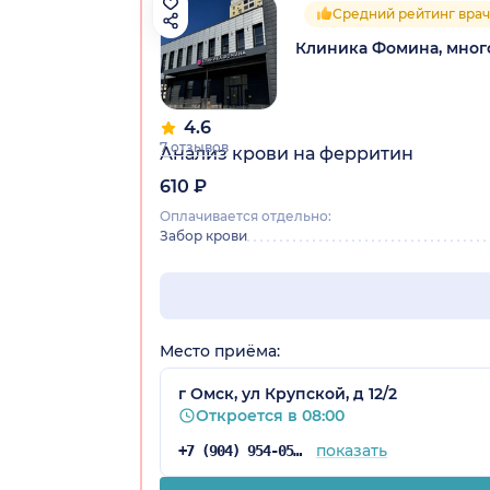
Средний рейтинг врач
Клиника Фомина, мно
4.6
7 отзывов
Анализ крови на ферритин
610 ₽
Оплачивается отдельно:
Забор крови
Место приёма:
г Омск, ул Крупской, д 12/2
Откроется в 08:00
показать
+7 (904) 954-05-67