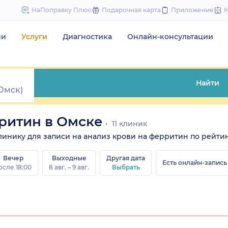
to
НаПоправку Плюс
Подарочная карта
Приложение
content
чи
Услуги
Диагностика
Онлайн-консультации
Найти
ритин в Омске
11 клиник
 клинику для записи на анализ крови на ферритин по рейтин
Вечер
Выходные
Другая дата
Есть онлайн-запись
осле 18:00
8 авг. – 9 авг.
Выбрать