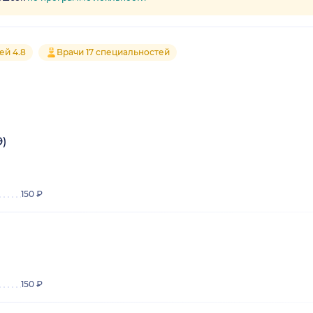
ей 4.8
Врачи 17 специальностей
)
150 ₽
150 ₽