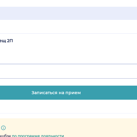
мещ 2П
Записаться на прием
кэшбэк
по программе лояльности