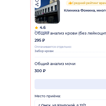
Средний рейтинг врач
Клиника Фомина, мно
4.6
7 отзывов
Общий анализ крови (без лейкоци
295 ₽
Оплачивается отдельно:
Забор крови
Общий анализ мочи
300 ₽
Место приёма:
г Омск, ул Крупской, д 12/2