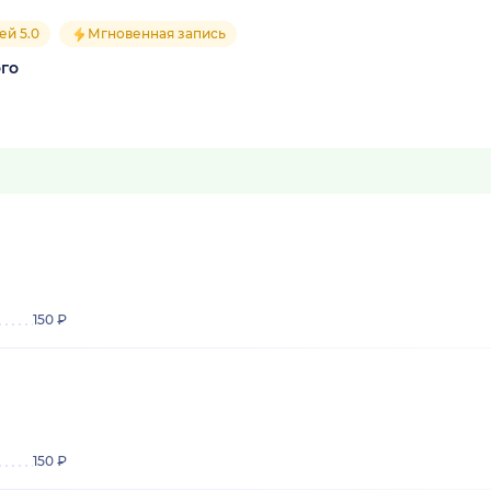
ей 5.0
Мгновенная запись
го
150 ₽
150 ₽