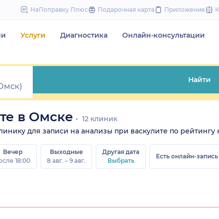
to
НаПоправку Плюс
Подарочная карта
Приложение
content
чи
Услуги
Диагностика
Онлайн-консультации
Найти
те в Омске
12 клиник
 клинику для записи на анализы при васкулите по рейтингу 
Вечер
Выходные
Другая дата
Есть онлайн-запись
осле 18:00
8 авг. – 9 авг.
Выбрать