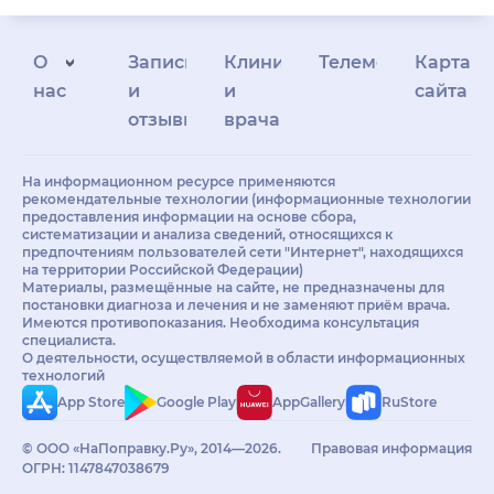
О
Запись
Клиникам
Телемедицина
Карта
нас
и
и
сайта
отзывы
врачам
На информационном ресурсе применяются
рекомендательные технологии (информационные технологии
предоставления информации на основе сбора,
систематизации и анализа сведений, относящихся к
предпочтениям пользователей сети "Интернет", находящихся
на территории Российской Федерации)
Материалы, размещённые на сайте, не предназначены для
постановки диагноза и лечения и не заменяют приём врача.
Имеются противопоказания. Необходима консультация
специалиста.
О деятельности, осуществляемой в области информационных
технологий
App Store
Google Play
AppGallery
RuStore
© ООО «НаПоправку.Ру», 2014—2026.
Правовая информация
ОГРН: 1147847038679