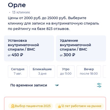
Орле
13 клиник
Цены от 2000 руб. до 25000 руб.. Выберите
клинику для записи на внутриматочную спираль
по рейтингу на базе 823 отзывов.
Установка
Удаление
внутриматочной
внутриматочной
спирали / ВМС
спирали / ВМС
450 ₽
300 ₽
от
от
Сегодня
Ближайшие
Утро
Вечер
В
7 авг.
3 дня
до 11:00
после 18:00
8 а
Выбор пациентов 2025
12 лет работаем на рынке