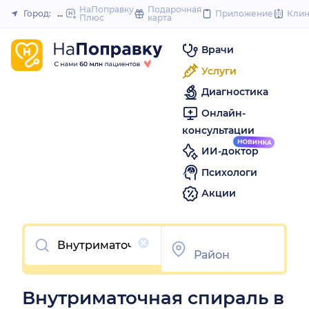
to
НаПоправку
Подарочная
Город:
Орёл
Приложение
Кли
Плюс
карта
Закрыть
content
Врачи
Услуги
Диагностика
Онлайн-
консультации
ИИ-доктор
Психологи
Акции
Очистить
Внутриматочная спираль в