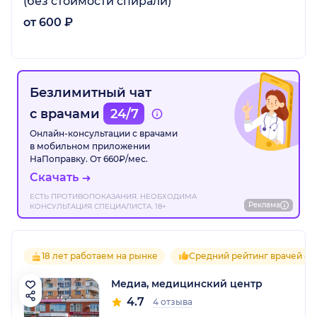
(без стоимости спирали)
от 600 ₽
Безлимитный чат
с врачами
24/7
Онлайн-консультации с врачами
в мобильном приложении
НаПоправку. От 660₽/мес.
Скачать
ЕСТЬ ПРОТИВОПОКАЗАНИЯ. НЕОБХОДИМА
Реклама
КОНСУЛЬТАЦИЯ СПЕЦИАЛИСТА. 18+
18 лет работаем на рынке
Средний рейтинг врачей 4.7
Медиа, медицинский центр
4.7
4 отзыва