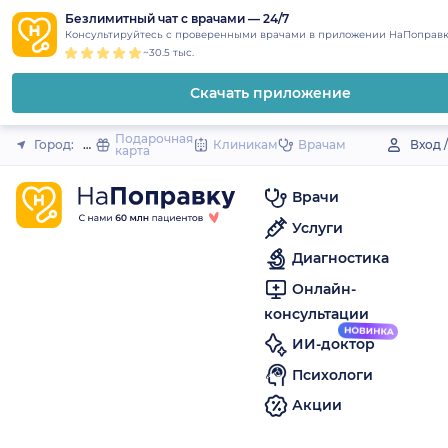
1
2
3
4
5
to
Безлимитный чат с врачами — 24/7
Закрыть
Консультируйтесь с проверенными врачами в приложении НаПоправк
content
~30.5 тыс.
Скачать приложение
Подарочная
Город:
Оса
Клиникам
Врачам
Вход 
карта
Врачи
Услуги
Диагностика
Онлайн-
консультации
ИИ-доктор
Психологи
Акции