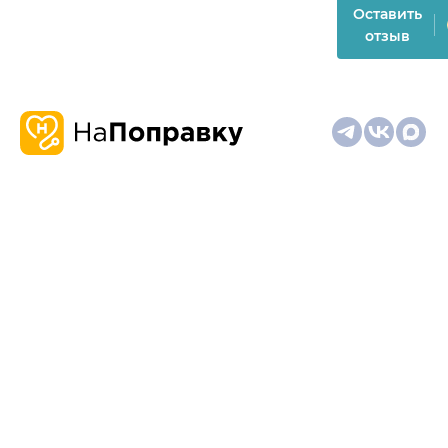
Оставить
отзыв
О
Запись
Клиникам
Телемедицина
Карта
нас
и
и
сайта
отзывы
врачам
На информационном ресурсе применяются
рекомендательные технологии (информационные технологии
предоставления информации на основе сбора,
систематизации и анализа сведений, относящихся к
предпочтениям пользователей сети "Интернет", находящихся
на территории Российской Федерации)
Материалы, размещённые на сайте, не предназначены для
постановки диагноза и лечения и не заменяют приём врача.