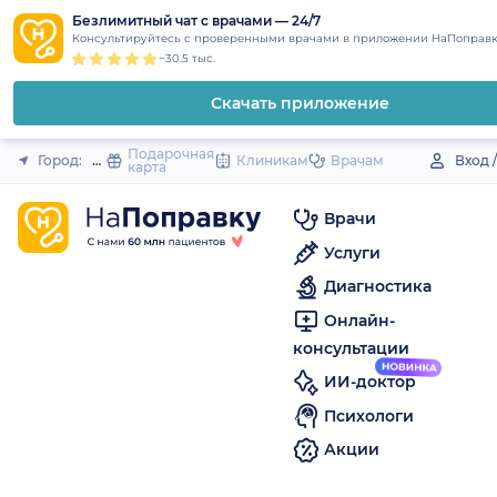
1
2
3
4
5
to
Безлимитный чат с врачами — 24/7
Закрыть
Консультируйтесь с проверенными врачами в приложении НаПоправк
content
~30.5 тыс.
Скачать приложение
Подарочная
Город:
Оса
Клиникам
Врачам
Вход 
карта
Врачи
Услуги
Диагностика
Онлайн-
консультации
ИИ-доктор
Психологи
Акции