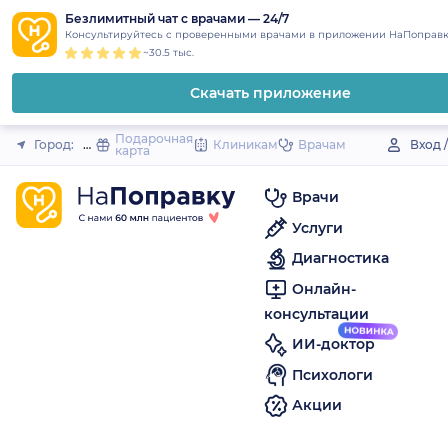
1
2
3
4
5
to
Безлимитный чат с врачами — 24/7
Закрыть
Консультируйтесь с проверенными врачами в приложении НаПоправк
content
~30.5 тыс.
Скачать приложение
Подарочная
Город:
Остров
Клиникам
Врачам
Вход 
карта
Врачи
Услуги
Диагностика
Онлайн-
консультации
ИИ-доктор
Психологи
Акции