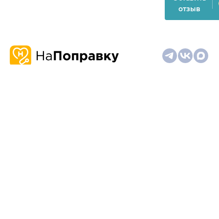
отзыв
О
Запись
Клиникам
Телемедицина
Карта
нас
и
и
сайта
отзывы
врачам
На информационном ресурсе применяются
рекомендательные технологии (информационные технологии
предоставления информации на основе сбора,
систематизации и анализа сведений, относящихся к
предпочтениям пользователей сети "Интернет", находящихся
на территории Российской Федерации)
Материалы, размещённые на сайте, не предназначены для
постановки диагноза и лечения и не заменяют приём врача.
Имеются противопоказания. Необходима консультация