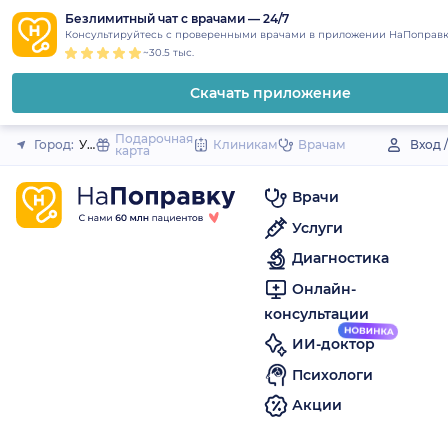
1
2
3
4
5
to
Безлимитный чат с врачами — 24/7
Закрыть
Консультируйтесь с проверенными врачами в приложении НаПоправк
content
~30.5 тыс.
Скачать приложение
Подарочная
Город:
Урмары (поселок)
Клиникам
Врачам
Вход 
карта
Врачи
Услуги
Диагностика
Онлайн-
консультации
ИИ-доктор
Психологи
Акции