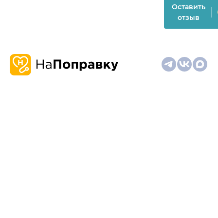
Оставить
отзыв
О
Запись
Клиникам
Телемедицина
Карта
нас
и
и
сайта
отзывы
врачам
На информационном ресурсе применяются
рекомендательные технологии (информационные технологии
предоставления информации на основе сбора,
систематизации и анализа сведений, относящихся к
предпочтениям пользователей сети "Интернет", находящихся
на территории Российской Федерации)
Материалы, размещённые на сайте, не предназначены для
постановки диагноза и лечения и не заменяют приём врача.