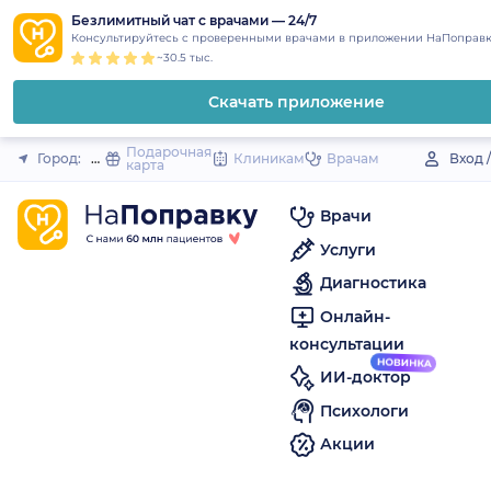
1
2
3
4
5
to
Безлимитный чат с врачами — 24/7
Закрыть
Консультируйтесь с проверенными врачами в приложении НаПоправк
content
~30.5 тыс.
Скачать приложение
Подарочная
Город:
Южно-Курильск (поселок)
Клиникам
Врачам
Вход 
карта
Врачи
Услуги
Диагностика
Онлайн-
консультации
ИИ-доктор
Психологи
Акции