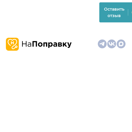
Оставить
отзыв
О
Запись
Клиникам
Телемедицина
Карта
нас
и
и
сайта
отзывы
врачам
На информационном ресурсе применяются
рекомендательные технологии (информационные технологии
предоставления информации на основе сбора,
систематизации и анализа сведений, относящихся к
предпочтениям пользователей сети "Интернет", находящихся
на территории Российской Федерации)
Материалы, размещённые на сайте, не предназначены для