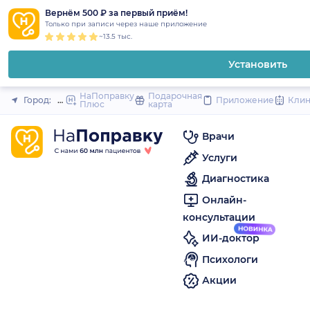
1
2
3
4
5
to
Вернём 500 ₽ за первый приём!
Закрыть
Только при записи через наше приложение
content
~13.5 тыс.
Установить
НаПоправку
Подарочная
Город:
Павлово
Приложение
Кли
Плюс
карта
Врачи
Услуги
Диагностика
Онлайн-
консультации
ИИ-доктор
Психологи
Акции