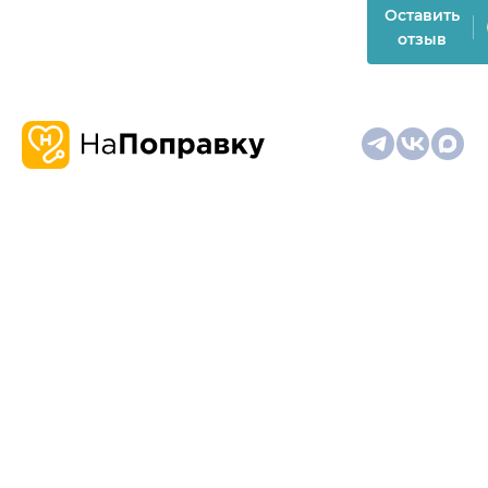
Оставить
отзыв
О
Запись
Клиникам
Телемедицина
Карта
нас
и
и
сайта
отзывы
врачам
На информационном ресурсе применяются
рекомендательные технологии (информационные технологии
предоставления информации на основе сбора,
систематизации и анализа сведений, относящихся к
предпочтениям пользователей сети "Интернет", находящихся
на территории Российской Федерации)
Материалы, размещённые на сайте, не предназначены для
постановки диагноза и лечения и не заменяют приём врача.