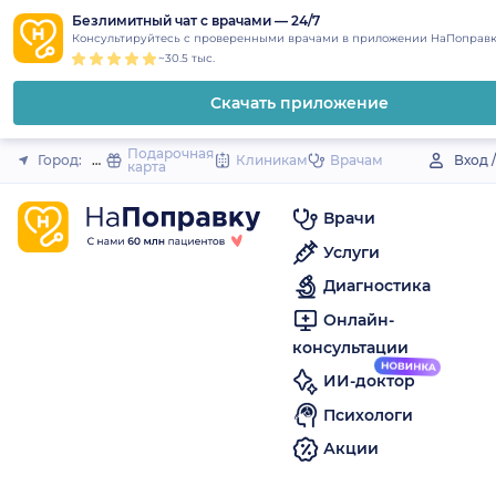
1
2
3
4
5
to
Безлимитный чат с врачами — 24/7
Закрыть
Консультируйтесь с проверенными врачами в приложении НаПоправк
content
~30.5 тыс.
Скачать приложение
Подарочная
Город:
Переславль-Залесский
Клиникам
Врачам
Вход 
карта
Врачи
Услуги
Диагностика
Онлайн-
консультации
ИИ-доктор
Психологи
Акции