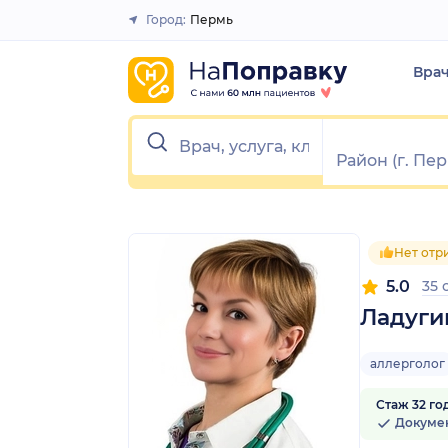
1
2
3
4
5
1
2
3
4
5
Город:
Пермь
Закрыть
Вра
Нет отр
5.0
35 
Ладуги
аллерголог
Стаж 32 го
Докуме