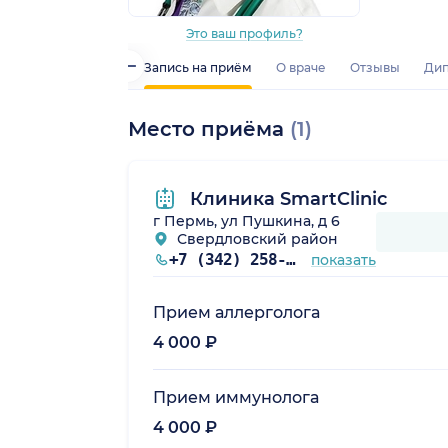
Это ваш профиль?
Запись на приём
О враче
Отзывы
Дип
Место приёма
(1)
Клиника SmartClinic
г Пермь, ул Пушкина, д 6
Свердловский район
+7 (342) 258-45-53
показать
Прием аллерголога
4 000 ₽
Прием иммунолога
4 000 ₽