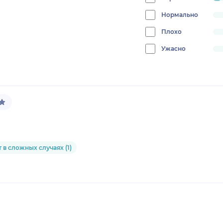
progress:
4.3478260869565215%
Нормально
progress:
0%
Плохо
progress:
0%
Ужасно
progress:
0%
 в сложных случаях (1)