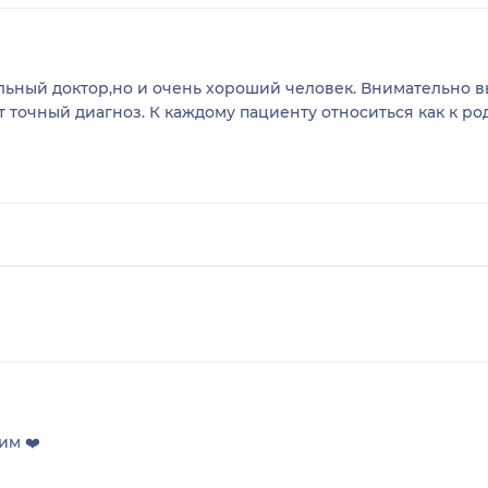
ьный доктор,но и очень хороший человек. Внимательно в
 точный диагноз. К каждому пациенту относиться как к ро
им ❤️