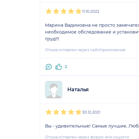
1
2
3
4
5
11.10.2022
Марина Вадимовна не просто замечател
необходимое обследование и установит
труд!!!
Отзыв оставлен через сайт/приложение
2
Наталья
1
2
3
4
5
30.12.2021
Вы - удивительные! Самые лучшие. Люб
Отзыв оставлен через форум или соцсети