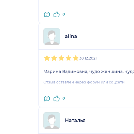
0
alina
1
2
3
4
5
30.12.2021
Марина Вадимовна, чудо женщина, чудо
Отзыв оставлен через форум или соцсети
0
Наталья