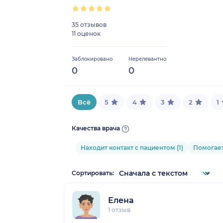
35 отзывов
11 оценок
Заблокировано
Нерелевантно
0
0
Всё
5
4
3
2
1
Качества врача
Находит контакт с пациентом (1)
Помогает
Сортировать:
Елена
1 отзыв