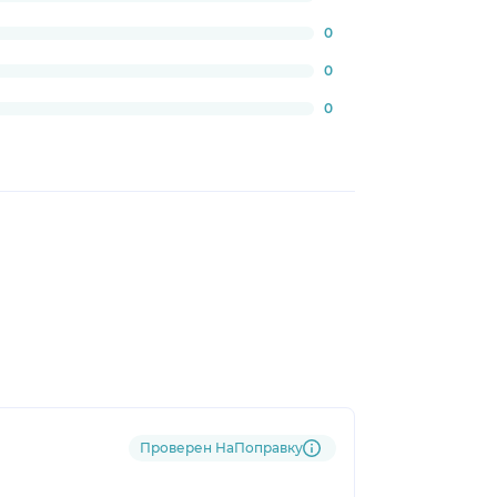
0
0
0
Проверен НаПоправку