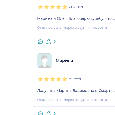
1
2
3
4
5
30.12.2021
Марина и Олег! Благодарю судьбу, что св
Отзыв оставлен через форум или соцсети
0
Марина
1
2
3
4
5
17.11.2021
Ладугина Марина Вадимовна в Смарт- кл
Отзыв оставлен через форум или соцсети
0