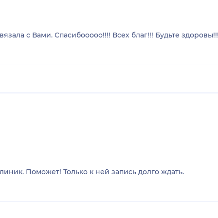
язала с Вами. Спасибооооо!!!! Всех благ!!! Будьте здоровы!!
иник. Поможет! Только к ней запись долго ждать.