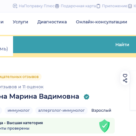
to
НаПоправку Плюс
Подарочная карта
Приложение
content
чи
Услуги
Диагностика
Онлайн-консультации
Найти
ицательных отзывов
отзывов
и
11 оценок
на Марина Вадимовна
иммунолог
аллерголог-иммунолог
Взрослый
да
Высшая категория
нты проверены