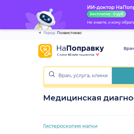
ИИ-доктор НаПоп
Закрыть
Бесплатно · 0 руб
Не знаете, к кому обра
Город:
Похвистнево
Вра
Медицинская диагно
Гистероскопия матки