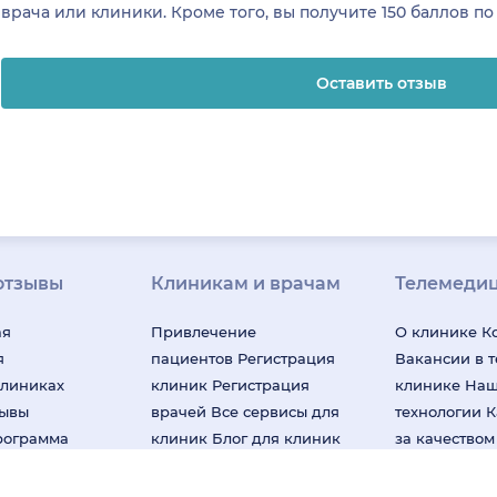
врача или клиники. Кроме того, вы получите 150 баллов п
Оставить отзыв
отзывы
Клиникам и врачам
Телемеди
ая
Привлечение
О клинике
К
я
пациентов
Регистрация
Вакансии в 
клиниках
клиник
Регистрация
клинике
На
зывы
врачей
Все сервисы для
технологии
К
рограмма
клиник
Блог для клиник
за качество
Клиенты и кейсы
«НаПоправк
лей
Правила модерации
Онлайн-мед