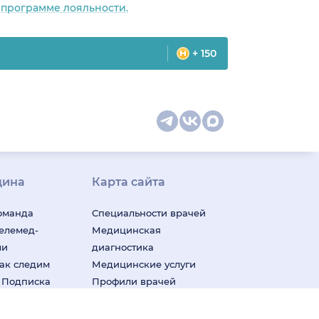
о
программе лояльности.
+ 150
цина
Карта сайта
оманда
Специальности врачей
телемед-
Медицинская
ши
диагностика
ак следим
Медицинские услуги
м
Подписка
Профили врачей
у Плюс»
Профили клиник
Все
ицина для
города