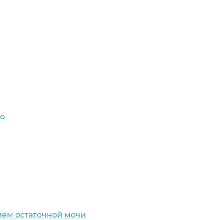
но
ием остаточной мочи