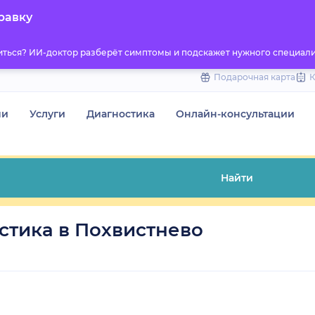
to
равку
content
титься? ИИ-доктор разберёт симптомы и подскажет нужного специали
Подарочная карта
чи
Услуги
Диагностика
Онлайн-консультации
Найти
стика в Похвистнево