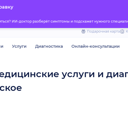
to
равку
content
титься? ИИ-доктор разберёт симптомы и подскажет нужного специали
Подарочная карта
чи
Услуги
Диагностика
Онлайн-консультации
едицинские услуги и диа
ское