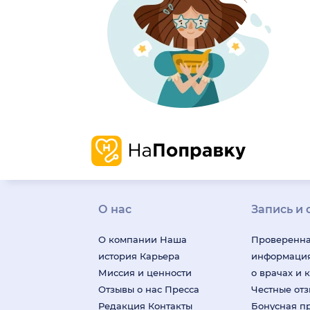
О нас
Запись и 
О компании
Наша
Проверенн
история
Карьера
информаци
Миссия и ценности
о врачах и 
Отзывы о нас
Пресса
Честные от
Редакция
Контакты
Бонусная п