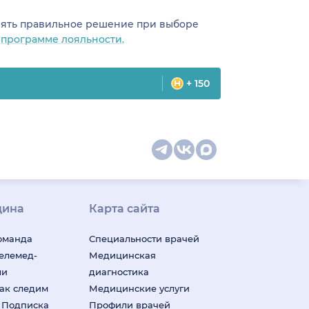
инять правильное решение при выборе
о
программе лояльности.
+ 150
цина
Карта сайта
оманда
Специальности врачей
телемед-
Медицинская
ши
диагностика
ак следим
Медицинские услуги
м
Подписка
Профили врачей