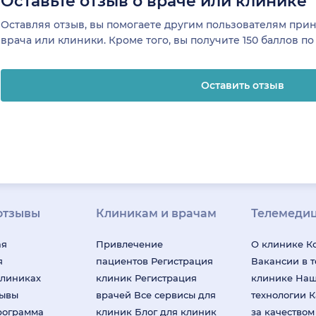
Оставьте отзыв о враче или клинике
Оставляя отзыв, вы помогаете другим пользователям пр
врача или клиники. Кроме того, вы получите 150 баллов п
Оставить отзыв
отзывы
Клиникам и врачам
Телемеди
ая
Привлечение
О клинике
К
я
пациентов
Регистрация
Вакансии в 
клиниках
клиник
Регистрация
клинике
На
зывы
врачей
Все сервисы для
технологии
К
рограмма
клиник
Блог для клиник
за качество