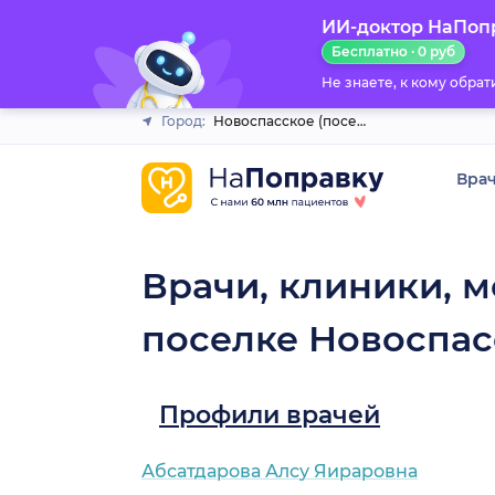
ИИ-доктор НаПоп
Закрыть
Бесплатно · 0 руб
Не знаете, к кому обра
Город:
Новоспасское (поселок)
Вра
Врачи, клиники, м
поселке Новоспас
Профили врачей
Абсатдарова Алсу Яираровна