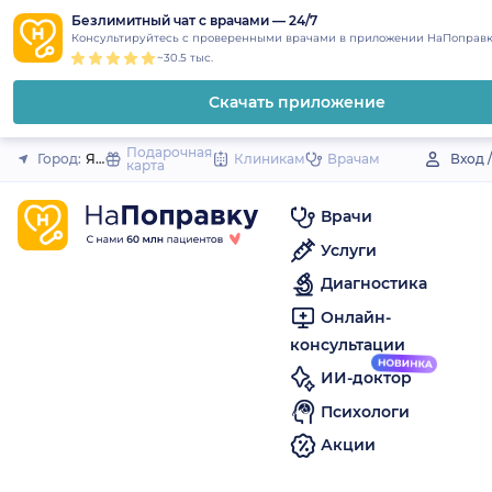
1
2
3
4
5
to
Безлимитный чат с врачами — 24/7
Закрыть
Консультируйтесь с проверенными врачами в приложении НаПоправк
content
~30.5 тыс.
Скачать приложение
Подарочная
Город:
Яблоновский (поселок)
Клиникам
Врачам
Вход 
карта
Врачи
Услуги
Диагностика
Онлайн-
консультации
ИИ-доктор
Психологи
Акции