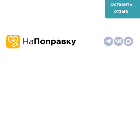
Оставить
отзыв
О
Запись
Клиникам
Телемедицина
Карта
нас
и
и
сайта
отзывы
врачам
На информационном ресурсе применяются
рекомендательные технологии (информационные технологии
предоставления информации на основе сбора,
систематизации и анализа сведений, относящихся к
предпочтениям пользователей сети "Интернет", находящихся
на территории Российской Федерации)
Материалы, размещённые на сайте, не предназначены для
постановки диагноза и лечения и не заменяют приём врача.