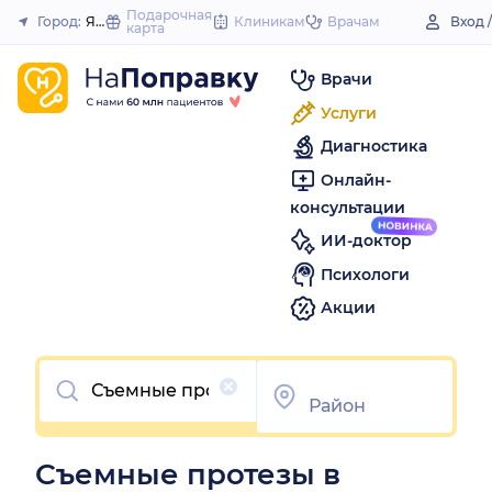
to
Подарочная
Город:
Яблоновский (поселок)
Клиникам
Врачам
Вход 
карта
Закрыть
content
Врачи
Услуги
Диагностика
Онлайн-
консультации
ИИ-доктор
Психологи
Акции
Очистить
Съемные протезы в