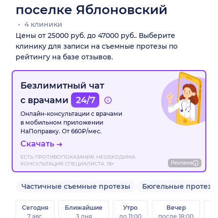
поселке Яблоновский
4 клиники
Цены от 25000 руб. до 47000 руб.. Выберите
клинику для записи на съемные протезы по
рейтингу на базе отзывов.
Безлимитный чат
с врачами
24/7
Онлайн-консультации с врачами
в мобильном приложении
НаПоправку. От 660₽/мес.
Скачать
ЕСТЬ ПРОТИВОПОКАЗАНИЯ. НЕОБХОДИМА
Реклама
КОНСУЛЬТАЦИЯ СПЕЦИАЛИСТА. 18+
Частичные съемные протезы
Бюгельные протезы
Сегодня
Ближайшие
Утро
Вечер
В
7 авг.
3 дня
до 11:00
после 18:00
8 а