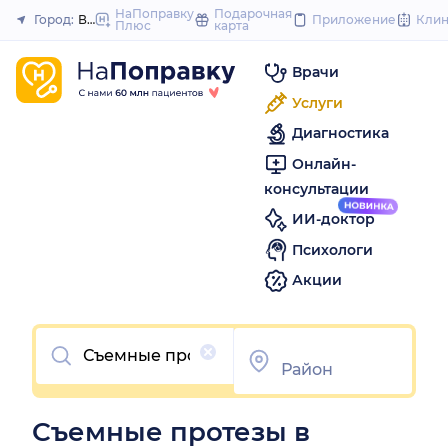
to
НаПоправку
Подарочная
Город:
Волгоград
Приложение
Кли
Плюс
карта
Закрыть
content
Врачи
Услуги
Диагностика
Онлайн-
консультации
ИИ-доктор
Психологи
Акции
Очистить
Съемные протезы в