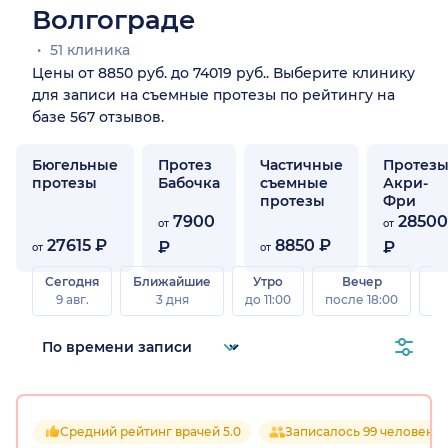
Волгограде
51 клиника
Цены от 8850 руб. до 74019 руб.. Выберите клинику
для записи на съемные протезы по рейтингу на
базе 567 отзывов.
Бюгельные
Протез
Частичные
Протез
протезы
Бабочка
съемные
Акри-
протезы
Фри
7900
28500
от
от
27615 ₽
8850 ₽
₽
₽
от
от
Сегодня
Ближайшие
Утро
Вечер
В
9 авг.
3 дня
до 11:00
после 18:00
8 а
Средний рейтинг врачей 5.0
Записалось 99 человек