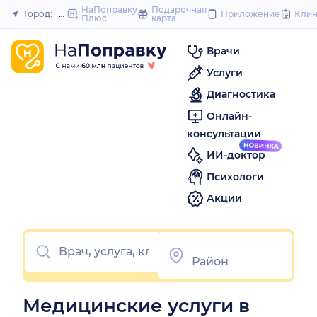
to
НаПоправку
Подарочная
Город:
Псков
Приложение
Кли
Плюс
карта
Закрыть
content
Врачи
Услуги
Диагностика
Онлайн-
консультации
ИИ-доктор
Психологи
Акции
Медицинские услуги в