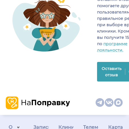
помогаете др
пользователя
правильное р
при выборе в
клиники. Кром
вы получите 1
по
программе
лояльности.
Оставить
отзыв
О
Запись
Клиникам
Телемедицина
Карта