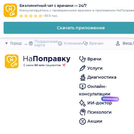
1
2
3
4
5
to
Безлимитный чат с врачами — 24/7
Закрыть
Консультируйтесь с проверенными врачами в приложении НаПоправк
content
~30.5 тыс.
Скачать приложение
Подарочная
Город:
Пугачев
Клиникам
Врачам
Вход 
карта
Врачи
Услуги
Диагностика
Онлайн-
консультации
ИИ-доктор
Психологи
Акции