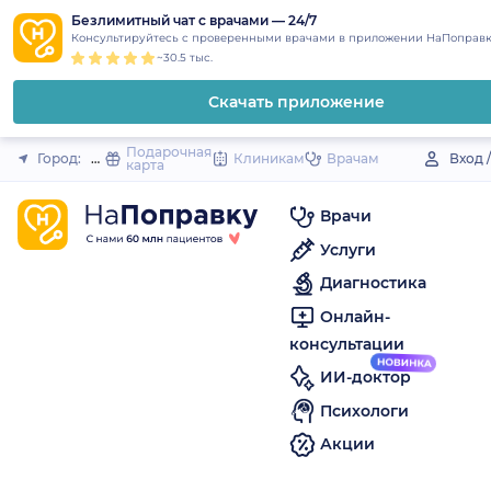
1
2
3
4
5
to
Безлимитный чат с врачами — 24/7
Закрыть
Консультируйтесь с проверенными врачами в приложении НаПоправк
content
~30.5 тыс.
Скачать приложение
Подарочная
Город:
Пыталово
Клиникам
Врачам
Вход 
карта
Врачи
Услуги
Диагностика
Онлайн-
консультации
ИИ-доктор
Психологи
Акции