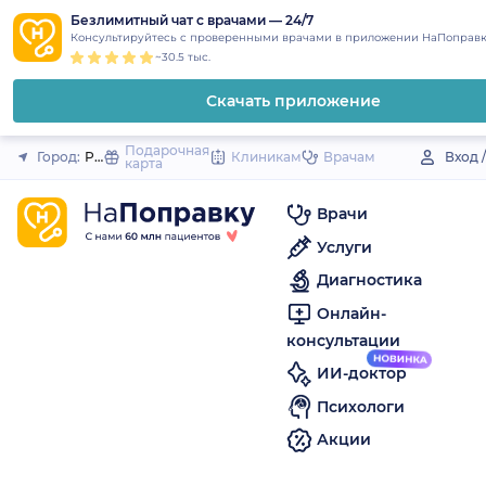
1
2
3
4
5
to
Безлимитный чат с врачами — 24/7
Закрыть
Консультируйтесь с проверенными врачами в приложении НаПоправк
content
~30.5 тыс.
Скачать приложение
Подарочная
Город:
Рассказово
Клиникам
Врачам
Вход 
карта
Врачи
Услуги
Диагностика
Онлайн-
консультации
ИИ-доктор
Психологи
Акции