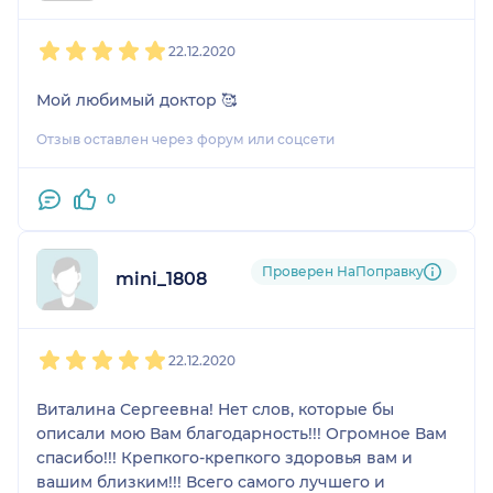
1
2
3
4
5
22.12.2020
Мой любимый доктор 🥰
Отзыв оставлен через форум или соцсети
0
Проверен НаПоправку
mini_1808
1
2
3
4
5
22.12.2020
Виталина Сергеевна! Нет слов, которые бы
описали мою Вам благодарность!!! Огромное Вам
спасибо!!! Крепкого-крепкого здоровья вам и
вашим близким!!! Всего самого лучшего и