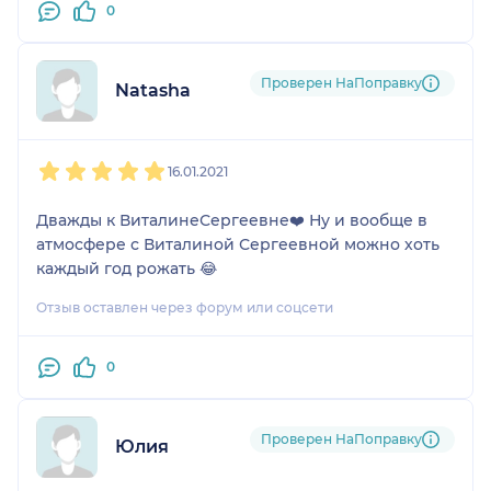
0
Проверен НаПоправку
Natasha
1
2
3
4
5
16.01.2021
Дважды к ВиталинеСергеевне❤️ Ну и вообще в
атмосфере с Виталиной Сергеевной можно хоть
каждый год рожать 😂
Отзыв оставлен через форум или соцсети
0
Проверен НаПоправку
Юлия