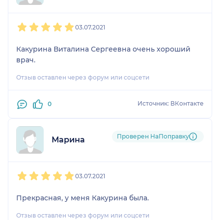
1
2
3
4
5
03.07.2021
Какурина Виталина Сергеевна очень хороший
врач.
Отзыв оставлен через форум или соцсети
Источник: ВКонтакте
0
Проверен НаПоправку
Марина
1
2
3
4
5
03.07.2021
Прекрасная, у меня Какурина была.
Отзыв оставлен через форум или соцсети