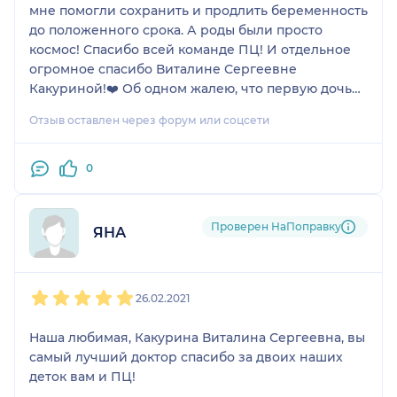
мне помогли сохранить и продлить беременность
до положенного срока. А роды были просто
космос! Спасибо всей команде ПЦ! И отдельное
огромное спасибо Виталине Сергеевне
Какуриной!❤️ Об одном жалею, что первую дочь
рожала не у Вас, поверив слухам, что в ПЦ все
Отзыв оставлен через форум или соцсети
плохо! Я больше так не буду, за третьим - снова к
Вам!❤️
0
Проверен НаПоправку
ЯНА
1
2
3
4
5
26.02.2021
Наша любимая, Какурина Виталина Сергеевна, вы
самый лучший доктор спасибо за двоих наших
деток вам и ПЦ!