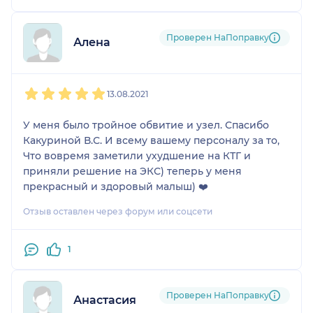
Проверен НаПоправку
Алена
1
2
3
4
5
13.08.2021
У меня было тройное обвитие и узел. Спасибо
Какуриной В.С. И всему вашему персоналу за то,
Что вовремя заметили ухудшение на КТГ и
приняли решение на ЭКС) теперь у меня
прекрасный и здоровый малыш) ❤️
Отзыв оставлен через форум или соцсети
1
Проверен НаПоправку
Анастасия