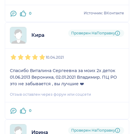
Источник: ВКонтакте
0
Проверен НаПоправку
Кира
1
2
3
4
5
10.04.2021
Спасибо Виталина Сергеевна за моих 2х деток
01.06.2013 Вероника, 02.01.2021 Владимир. ПЦ РО
это не забывается , вы лучшие ❤️
Отзыв оставлен через форум или соцсети
0
Проверен НаПоправку
Ирина