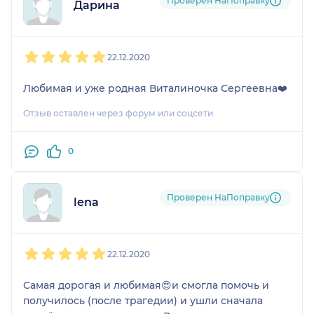
Проверен НаПоправку
Дарина
1
2
3
4
5
22.12.2020
Любимая и уже родная Виталиночка Сергеевна❤️
Отзыв оставлен через форум или соцсети
0
Проверен НаПоправку
lena
1
2
3
4
5
22.12.2020
Самая дорогая и любимая😍и смогла помочь и
получилось (после трагедии) и ушли сначала