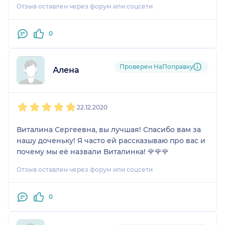
Отзыв оставлен через форум или соцсети
0
Проверен НаПоправку
Алена
1
2
3
4
5
22.12.2020
Виталина Сергеевна, вы лучшая! Спасибо вам за
нашу доченьку! Я часто ей рассказываю про вас и
почему мы её назвали Виталинка! 🌹🌹🌹
Отзыв оставлен через форум или соцсети
0