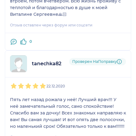
втроём, потом вчетвером. Всю жизнь проживу с
теплотой и благодарностью в душе к моей
Виталине Сергеевне🙏🏻
Отзыв оставлен через форум или соцсети
0
Проверен НаПоправку
tanechka82
1
2
3
4
5
22.12.2020
Пять лет назад рожала у неё! Лучший врач!!! У
неё замечательный голос, само спокойствие!
Спасибо вам за дочку! Всех знакомых направляю к
вам! Вы самая лучшая! И вот опять две полосочки,
но маленький срок! Обязательно только к вам!!!!!!!