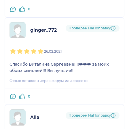
0
Проверен НаПоправку
ginger_772
1
2
3
4
5
26.02.2021
Спасибо Виталина Сергеевне!!!!❤️❤️❤️ за моих
обоих сыновей!!! Вы лучшие!!!
Отзыв оставлен через форум или соцсети
0
Проверен НаПоправку
Alla