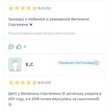
1
2
3
4
5
16.01.2021
Трижды) к любимой и уважаемой Виталине
Сергеевне 💓
Отзыв оставлен через форум или соцсети
0
Проверен НаПоправку
Е_С
1
2
3
4
5
16.01.2021
Да!!!) у Виталины Сергеевны 😍 доченьку родила в
2011 году, а в 2018 снова вернулась за сыночком😍
😘