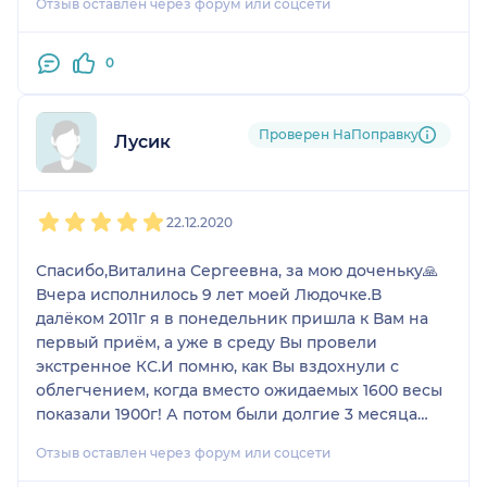
Отзыв оставлен через форум или соцсети
0
Проверен НаПоправку
Лусик
1
2
3
4
5
22.12.2020
Спасибо,Виталина Сергеевна, за мою доченьку🙏
Вчера исполнилось 9 лет моей Людочке.В
далёком 2011г я в понедельник пришла к Вам на
первый приём, а уже в среду Вы провели
экстренное КС.И помню, как Вы вздохнули с
облегчением, когда вместо ожидаемых 1600 весы
показали 1900г! А потом были долгие 3 месяца
выхаживания, борьбы...Мы справились! Спасибо
Отзыв оставлен через форум или соцсети
всей команде профессионалов ПЦ!