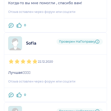
Когда-то вы мне помогли , спасибо вам!
Отзыв оставлен через форум или соцсети
0
Проверен НаПоправку
Sofia
1
2
3
4
5
22.12.2020
Лучшая👍🏻😘💋
Отзыв оставлен через форум или соцсети
0