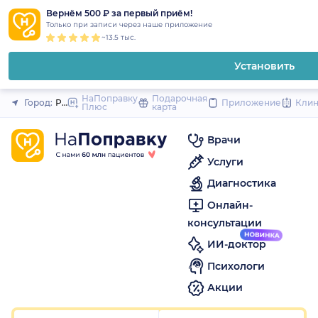
1
2
3
4
5
1
2
3
4
5
1
2
3
4
5
to
Вернём 500 ₽ за первый приём!
Закрыть
Только при записи через наше приложение
content
~13.5 тыс.
Установить
НаПоправку
Подарочная
Город:
Ростов-на-Дону
Приложение
Кли
Плюс
карта
Врачи
Услуги
Диагностика
Онлайн-
консультации
ИИ-доктор
Психологи
Акции