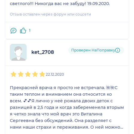
светлого!!! Никогда вас не забуду! 19.09.2020.
Отзыв оставлен через форум или соцсети
1
Проверен НаПоправку
ket_2708
1
2
3
4
5
22.12.2020
Прекрасней врача я просто не встречала. 🌺🌺С
таким теплом и вниманием она относится ко
всем. 💕💕Я лично у неё рожала двоих деток с
разницей в 2,5 года и когда забеременела вторым
я четко знала что мой врач это Виталина
Сергеевна без обсуждений. Она разделяет с
нами наши страхи и переживания. О ней можно
говорить бесконечно. Крепкого здоровья