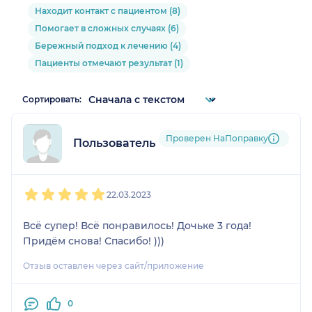
Находит контакт с пациентом (8)
Помогает в сложных случаях (6)
Бережный подход к лечению (4)
Пациенты отмечают результат (1)
Сортировать:
Проверен НаПоправку
Пользователь НаПоправку
1
2
3
4
5
22.03.2023
Всё супер! Всё понравилось! Дочьке 3 года!
Придём снова! Спасибо! )))
Отзыв оставлен через сайт/приложение
0