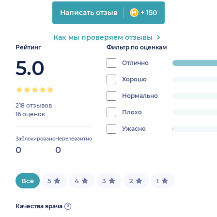
Написать отзыв
+ 150
Как мы проверяем отзывы
Рейтинг
Фильтр по оценкам
5.0
Отлично
progress:
99.572649
Хорошо
progress:
0%
Нормально
progress:
218 отзывов
0%
Плохо
progress:
16 оценок
0%
Ужасно
progress:
Заблокировано
Нерелевантно
0.4273504273504274%
0
0
Всё
5
4
3
2
1
Качества врача