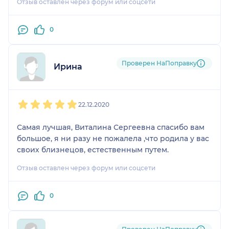
Отзыв оставлен через форум или соцсети
0
Проверен НаПоправку
Ирина
1
2
3
4
5
22.12.2020
Самая лучшая, Виталина Сергеевна спасибо вам
большое, я ни разу не пожалела ,что родила у вас
своих близнецов, естественным путем.
Отзыв оставлен через форум или соцсети
0