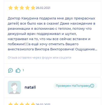
1
2
3
4
5
26.02.2021
Доктор Какурина подарила мне двух прекрасных
детей) все было как в сказке! Даже нахождение в
реанимации я вспоминаю с теплом, потому что
дежурный врач поддерживал и шутил,
настраивал на то, что мы все сейчас встанем и
побежим!👌🏻а ещё хочу отметить Вашего
анестезиолога Виктора Викторовича! Ощущение,
что все Ваши врачи просто обладают
Отзыв оставлен через форум или соцсети
нечеловеческими способностями настраивать на
хорошее и ничего не бояться!
1
Проверен НаПоправку
natali
1
2
3
4
5
26.02.2021