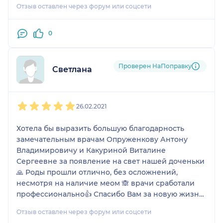
Отзыв оставлен через форум или соцсети
0
Проверен НаПоправку
Светлана
1
2
3
4
5
26.02.2021
Хотела бы выразить большую благодарность
замечательным врачам Опруженкову Антону
Владимировичу и Какуриной Виталине
Сергеевне за появление на свет нашей доченьки
🙏 Роды прошли отлично, без осложнений,
несмотря на наличие меом 🙈 врачи сработали
профессионально👍 Спасибо Вам за новую жизнь!
🙌❤️🌹
Отзыв оставлен через форум или соцсети