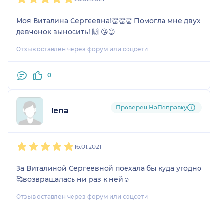
Моя Виталина Сергеевна!👏👏👏 Помогла мне двух
девчонок выносить! 🙌 😘😊
Отзыв оставлен через форум или соцсети
0
Проверен НаПоправку
lena
1
2
3
4
5
16.01.2021
За Виталиной Сергеевной поехала бы куда угодно
🥰возвращалась ни раз к ней☺️
Отзыв оставлен через форум или соцсети