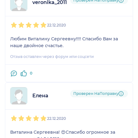
Проверен НаПоправку
veronika_2011
1
2
3
4
5
22.12.2020
Любим Виталину Сергеевну!!!! Спасибо Вам за
наше двойное счастье.
Отзыв оставлен через форум или соцсети
0
Проверен НаПоправку
Елена
1
2
3
4
5
22.12.2020
Виталина Сергеевна! 😍Спасибо огромное за