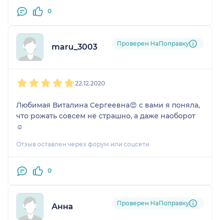
0
Проверен НаПоправку
maru_3003
1
2
3
4
5
22.12.2020
Любимая Виталина Сергеевна😍 с вами я поняла,
что рожать совсем не страшно, а даже наоборот
☺️
Отзыв оставлен через форум или соцсети
0
Проверен НаПоправку
Анна