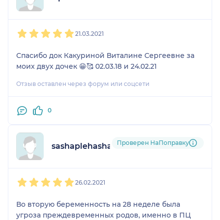
1
2
3
4
5
21.03.2021
Спасибо док Какуриной Виталине Сергеевне за
моих двух дочек 😁🥰 02.03.18 и 24.02.21
Отзыв оставлен через форум или соцсети
0
Проверен НаПоправку
sashaplehasha
1
2
3
4
5
26.02.2021
Во вторую беременность на 28 неделе была
угроза преждевременных родов, именно в ПЦ