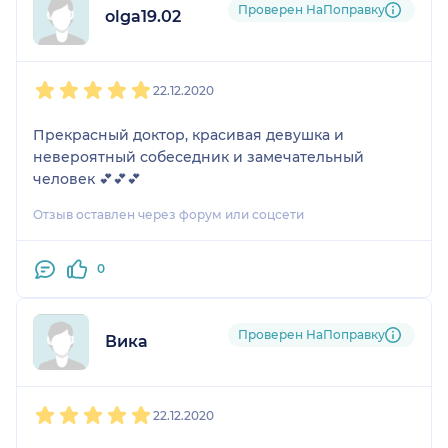
Проверен НаПоправку
olga19.02
1
2
3
4
5
22.12.2020
Прекрасный доктор, красивая девушка и
невероятный собеседник и замечательный
человек 💕💕💕
Отзыв оставлен через форум или соцсети
0
Проверен НаПоправку
Вика
1
2
3
4
5
22.12.2020