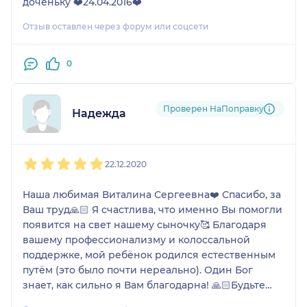
доченьку ❤️24.04.2016❤️
Отзыв оставлен через форум или соцсети
0
Проверен НаПоправку
Надежда
1
2
3
4
5
22.12.2020
Наша любимая Виталина Сергеевна❤️ Спасибо, за
Ваш труд🙏🏻 Я счастлива, что именно Вы помогли
появится на свет нашему сыночку🥰 Благодаря
вашему профессионализму и колоссальной
поддержке, мой ребёнок родился естественным
путём (это было почти нереально). Один Бог
знает, как сильно я Вам благодарна! 🙏🏻Будьте
счастливы, моя хорошая💚