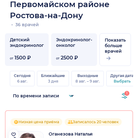
Первомайском районе
Ростова-на-Дону
36 врачей
Детский
Эндокринолог-
Показать
эндокринолог
онколог
больше
врачей
1500 ₽
2500 ₽
от
от
Сегодня
Ближайшие
Выходные
Другая дата
6 авг.
3 дня
8 авг. – 9 авг.
Выбрать
1
Низкая цена приёма
Записалось 20 человек
Оганезова Наталья