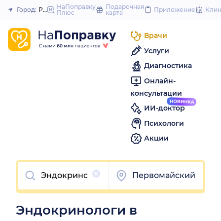
to
НаПоправку
Подарочная
Город:
Ростов-на-Дону
Приложение
Кли
Плюс
карта
Закрыть
content
Врачи
Услуги
Диагностика
Онлайн-
консультации
ИИ-доктор
Психологи
Акции
Очистить
Первомайский
Эндокринологи в