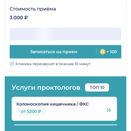
Стоимость приёма
3 000 ₽
Записаться на прием
+ 100
Клиника перезвонит в течение 10 минут
Услуги проктологов
ТОП 10
Колоноскопия кишечника / ФКС
Л
от 5200 ₽