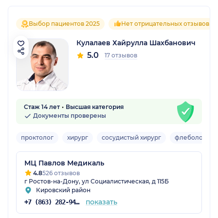
Выбор пациентов 2025
Нет отрицательных отзывов
Кулалаев Хайрулла Шахбанович
5.0
17 отзывов
Стаж 14 лет
Высшая категория
Документы проверены
проктолог
хирург
сосудистый хирург
флеболог-хи
МЦ Павлов Медикаль
4.8
526 отзывов
г Ростов-на-Дону, ул Социалистическая, д 115Б
Кировский район
показать
+7 (863) 282-94-45