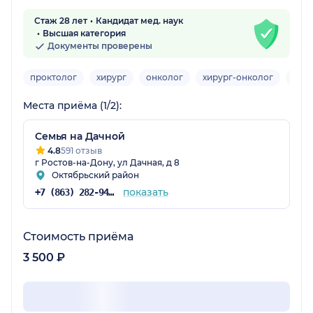
Стаж 28 лет
Кандидат мед. наук
Высшая категория
Документы проверены
проктолог
хирург
онколог
хирург-онколог
хиру
Места приёма (1/2):
Семья на Дачной
4.8
591 отзыв
г Ростов-на-Дону, ул Дачная, д 8
Октябрьский район
показать
+7 (863) 282-94-55
Стоимость приёма
3 500 ₽