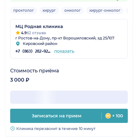
проктолог
хирург
онколог
хирург-онколог
мам
МЦ Родная клиника
4.9
62 отзыва
г Ростов-на-Дону, пр-кт Ворошиловский, зд 25/107
Кировский район
показать
+7 (863) 282-92-95
Стоимость приёма
3 000 ₽
Записаться на прием
+ 100
Клиника перезвонит в течение 10 минут