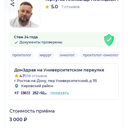
5.0
7 отзывов
Стаж 24 года
Документы проверены
проктолог
хирург
онколог
проктолог-онколог
В
ДонЗдрав на Университетском переулке
4.7
558 отзывов
г Ростов-на-Дону, пер Университетский, д 115
Кировский район
показать
+7 (863) 282-92-97
Стоимость приёма
3 000 ₽