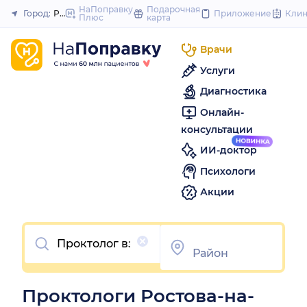
to
НаПоправку
Подарочная
Город:
Ростов-на-Дону
Приложение
Кли
Плюс
карта
Закрыть
content
Врачи
Услуги
Диагностика
Онлайн-
консультации
ИИ-доктор
Психологи
Акции
Очистить
Проктологи Ростова-на-