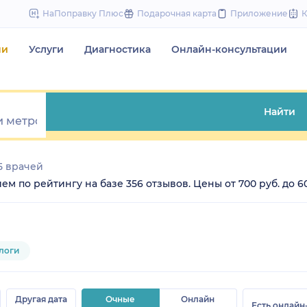
to
НаПоправку Плюс
Подарочная карта
Приложение
content
чи
Услуги
Диагностика
Онлайн-консультации
Найти
5 врачей
м по рейтингу на базе 356 отзывов. Цены от 700 руб. до 60
логи
Другая дата
Очные
Онлайн
Есть онлайн