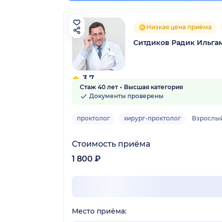
Низкая цена приёма
Ситдиков Радик Ильга
3.7
Стаж 40 лет
Высшая категория
10 отзывов
Документы проверены
проктолог
хирург-проктолог
Взрослы
Стоимость приёма
1 800 ₽
Место приёма: