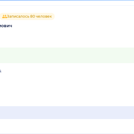
Записалось 80 человек
мович
й