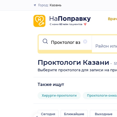
Город:
Казань
Закрыть
Вра
Очистить
Проктологи Казани
5
Выберите проктолога для записи на прие
Также ищут
Хирурги-проктологи
Проктологи-онко
Сегодня
Ближайшие
Выходные