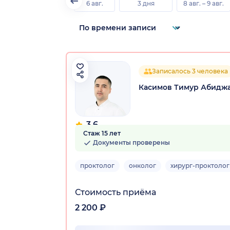
6 авг.
3 дня
8 авг. – 9 авг.
Записалось 3 человека
Касимов Тимур Абидж
3.6
Стаж 15 лет
4 отзыва
Документы проверены
проктолог
онколог
хирург-проктолог
Стоимость приёма
2 200 ₽