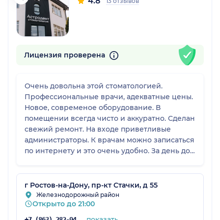
4.8
13 отзывов
Лицензия проверена
Очень довольна этой стоматологией.
Профессиональные врачи, адекватные цены.
Новое, современое оборудование. В
помещении всегда чисто и аккуратно. Сделан
свежий ремонт. На входе приветливые
администраторы. К врачам можно записаться
по интернету и это очень удобно. За день до
визита звонят и подтверждают запись. В
клинике нет больших очередей. Все
пациенты приходят к своему времени.
г Ростов-на-Дону, пр-кт Стачки, д 55
Железнодорожный район
Открыто до 21:00
показать
+7 (863) 282-94-14