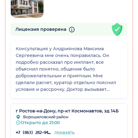
Лицензия проверена
Консультация у Андриянова Максима
Сергеевича мне очень понравилась. Он
подробно рассказал про имплант, все
объяснил понятно, общение было
доброжелательным и приятным. Мне
сделали расчет, куратор отдельно пояснил
условия и рассрочку. Доктор вызывает
доверие, я бы решилась у него на
имплантацию, но сначала займусь
выравниванием прикуса.
г Ростов-на-Дону, пр-кт Космонавтов, зд 14Б
Ворошиловский район
Открыто до 21:00
показать
+7 (863) 282-94-14