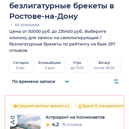
безлигатурные брекеты в
Ростове-на-Дону
44 клиники
Цены от 50000 руб. до 235400 руб.. Выберите
клинику для записи на самолигирующие /
безлигатурные брекеты по рейтингу на базе 297
отзывов.
Сегодня
Ближайшие
Утро
Вечер
В
9 авг.
3 дня
до 11:00
после 18:00
8 а
Средний рейтинг врачей 4.2
Врачи 13 специальностей
Астродент на Космонавтов
4.2
18 отзывов