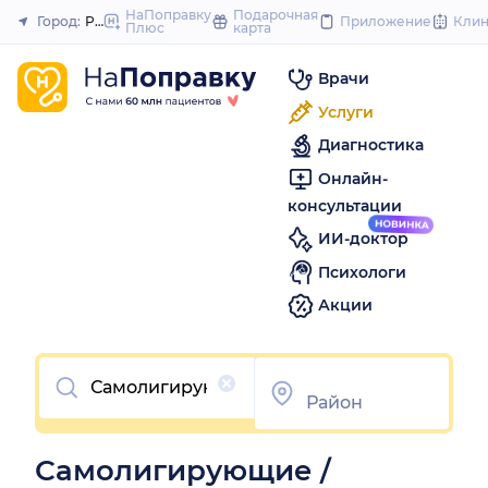
to
НаПоправку
Подарочная
Город:
Ростов-на-Дону
Приложение
Кли
Плюс
карта
Закрыть
content
Врачи
Услуги
Диагностика
Онлайн-
консультации
ИИ-доктор
Психологи
Акции
Очистить
Самолигирующие /