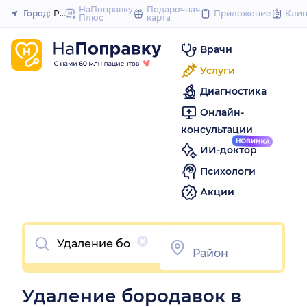
t
НаПоправку
Подарочная
Город:
Ростов-на-Дону
Приложение
Кли
Плюс
карта
Закрыть
c
Врачи
Услуги
Диагностика
Онлайн-
консультации
ИИ-доктор
Психологи
Акции
Очистить
Удаление бородавок в