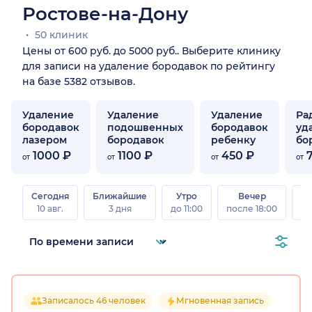
Ростове-на-Дону
50 клиник
Цены от 600 руб. до 5000 руб.. Выберите клинику
для записи на удаление бородавок по рейтингу
на базе 5382 отзывов.
Удаление
Удаление
Удаление
Ра
бородавок
подошвенных
бородавок
уд
лазером
бородавок
ребенку
бо
1000 ₽
1100 ₽
450 ₽
7
от
от
от
от
Сегодня
Ближайшие
Утро
Вечер
10 авг.
3 дня
до 11:00
после 18:00
15 
Записалось 46 человек
Мгновенная запись