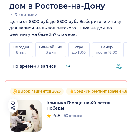
дом в Ростове-на-Дону
3 клиники
Цены от 6500 руб. до 6500 руб.. Выберите клинику
для записи на вызов детского ЛОРа на дом по
рейтингу на базе 347 отзывов.
Сегодня
Ближайшие
Утро
Вечер
В
8 авг.
3 дня
до 11:00
после 18:00
8 а
Выбор пациентов 2025
Средний рейтинг врачей 4.8
Клиника Гераци на 40-летия
Победы
4.8
93 отзыва