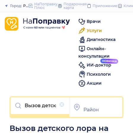
to
НаПоправку
Подарочная
Город:
Ростов-на-Дону
Приложение
Кли
Плюс
карта
Закрыть
content
Врачи
Услуги
Диагностика
Онлайн-
консультации
ИИ-доктор
Психологи
Акции
Очистить
Вызов детского лора на