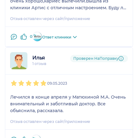
очень хорошо,кариес вылечили.Вышла из
клиники Артис с отличным настроением. Буду ли
я рекомендовать лечиться у них? Ответ
Отзыв оставлен через сайт/приложение
однозначный ДА!
0
Ответ клиники
Илья
Проверен НаПоправку
1 отзыв
1
2
3
4
5
09.05.2023
Лечился в конце апреля у Матюхиной М.А. Очень
внимательный и заботливый доктор. Все
объяснила, рассказала.
Отзыв оставлен через сайт/приложение