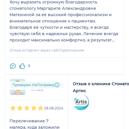
Хочу выразить огромную благодарность
ощущение что оказался
стоматологу Маргарите Александровне
в фотостудии на
Матюхиной за её высокий профессионализм и
космическом
внимательное отношение к пациентам.
корабле))).Отзыв мой от
Благодаря её чуткости и мастерству, я всегда
души,всем добра😎
чувствую себя в надежных руках. Лечение всегда
проходит максимально комфортно, а результат
превосходит ожидания. Спасибо за ваш труд и
Отзыв оставлен через сайт/приложение
заботу о здоровье ваших пациентов!
0
Отзыв о клинике Стомат
sku....@....ru
Проверен НаПоправку
1 отзыв
Артис
1
2
3
4
5
28.08.2024
Перелечивание 7
маляра, куда заложили