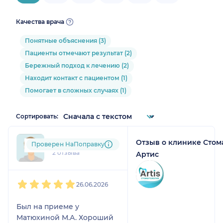
Качества врача
Понятные объяснения (3)
Пациенты отмечают результат (2)
Бережный подход к лечению (2)
Находит контакт с пациентом (1)
Помогает в сложных случаях (1)
Сортировать:
Отзыв о клинике Стом
+7xxxxxxxx31
Проверен НаПоправку
2 отзыва
Артис
1
2
3
4
5
26.06.2026
Был на приеме у
Матюхиной М.А. Хороший