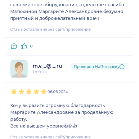
современное оборудование, отдельное спасибо
большое 💕🥺. Жалко, что
Матюхиной Маргарите Александровне безумно
не пришла к вам
приятный и доброжелательный врач!
раньше
Отзыв оставлен через сайт/приложение
0
m.v....@....ru
Проверен НаПоправку
1 отзыв
1
2
3
4
5
06.06.2024
Хочу выразить огромную благодарность
Маргарите Александровне за проделанную
работу.
Все на высшем уровне👍👍👍
Отзыв оставлен через сайт/приложение