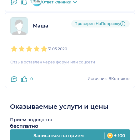
1
Ответ клиники
Проверен НаПоправку
Маша
1
2
3
4
5
31.05.2020
Отзыв оставлен через форум или соцсети
Источник: ВКонтакте
0
Оказываемые услуги и цены
Прием эндодонта
бесплатно
Записаться на прием
+ 100