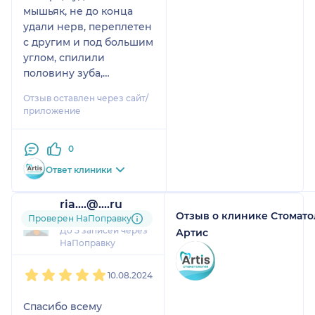
мышьяк, не до конца
удали нерв, переплетен
с другим и под большим
углом, спилили
половину зуба,
образование кисты
Отзыв оставлен через сайт/
спустя 4 года.
приложение
Перелечивание 6
маляра, нет 60% зуба,
0
старая пломба была
присоединена к десне и
Ответ клиники
соседнему зубу, искали
3 канал под окулярами и
ria....@....ru
не нашли (в прошлой
Отзыв о клинике Стомато
1 отзыв
Проверен НаПоправку
стоматологии). Такова
До 5 записей через
Артис
была ситуация придя к
НаПоправку
Маргарите
1
2
3
4
5
Александровне. И мне
10.08.2024
сохранили мой зубик -
поставят лишь коронку.
Спасибо всему