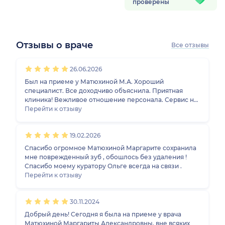
проверены
Отзывы о враче
Все отзывы
1
2
3
4
5
1
2
3
4
5
1
2
3
4
5
1
2
3
4
5
26.06.2026
Был на приеме у Матюхиной М.А. Хороший
специалист. Все доходчиво объяснила. Приятная
клиника! Вежливое отношение персонала. Сервис на
высоте.
Перейти к отзыву
19.02.2026
Спасибо огромное Матюхиной Маргарите сохранила
мне поврежденный зуб , обошлось без удаления !
Спасибо моему куратору Ольге всегда на связи .
Перейти к отзыву
30.11.2024
Добрый день! Сегодня я была на приеме у врача
Матюхиной Маргариты Александровны, вне всяких