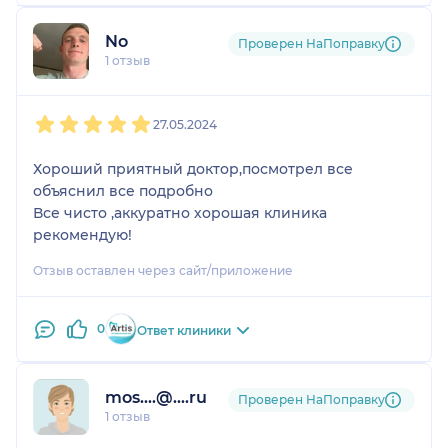
No
Проверен НаПоправку
1 отзыв
1
2
3
4
5
27.05.2024
Хороший приятный доктор,посмотрел все
объяснил все подробно
Все чисто ,аккуратно хорошая клиника
рекомендую!
Отзыв оставлен через сайт/приложение
0
Ответ клиники
mos....@....ru
Проверен НаПоправку
1 отзыв