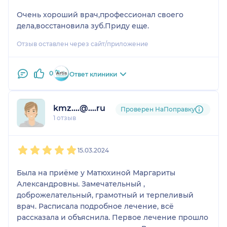
Очень хороший врач,профессионал своего
дела,восстановила зуб.Приду еще.
Отзыв оставлен через сайт/приложение
0
Ответ клиники
kmz....@....ru
Проверен НаПоправку
1 отзыв
1
2
3
4
5
15.03.2024
Была на приёме у Матюхиной Маргариты
Александровны. Замечательный ,
доброжелательный, грамотный и терпеливый
врач. Расписала подробное лечение, всё
рассказала и объяснила. Первое лечение прошло