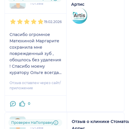
1 отзыв
Артис
1
2
3
4
5
19.02.2026
Спасибо огромное
Матюхиной Маргарите
сохранила мне
поврежденный зуб ,
обошлось без удаления
! Спасибо моему
куратору Ольге всегда
на связи .
Отзыв оставлен через сайт/
приложение
0
Отзыв о клинике Стомато
tas....@....ru
Проверен НаПоправку
1 отзыв
Артис