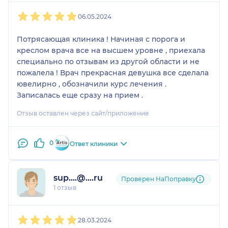
1
2
3
4
5
06.05.2024
Потрясающая клиника ! Начиная с порога и
креслом врача все на высшем уровне , приехала
специально по отзывам из другой области и не
пожалела ! Врач прекрасная девушка все сделала
ювелирно , обозначили курс лечения .
Записалась еще сразу на прием .
Отзыв оставлен через сайт/приложение
0
Ответ клиники
sup....@....ru
Проверен НаПоправку
1 отзыв
1
2
3
4
5
28.03.2024