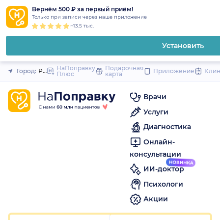
1
2
3
4
5
1
2
3
4
5
1
2
3
4
5
to
Вернём 500 ₽ за первый приём!
Закрыть
Только при записи через наше приложение
content
~13.5 тыс.
Установить
НаПоправку
Подарочная
Город:
Рязань
Приложение
Кли
Плюс
карта
Врачи
Услуги
Диагностика
Онлайн-
консультации
ИИ-доктор
Психологи
Акции