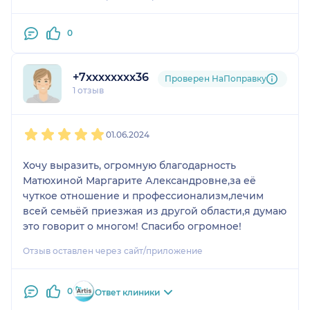
0
+7xxxxxxxx36
Проверен НаПоправку
1 отзыв
1
2
3
4
5
01.06.2024
Хочу выразить, огромную благодарность
Матюхиной Маргарите Александровне,за её
чуткое отношение и профессионализм,лечим
всей семьёй приезжая из другой области,я думаю
это говорит о многом! Спасибо огромное!
Отзыв оставлен через сайт/приложение
0
Ответ клиники