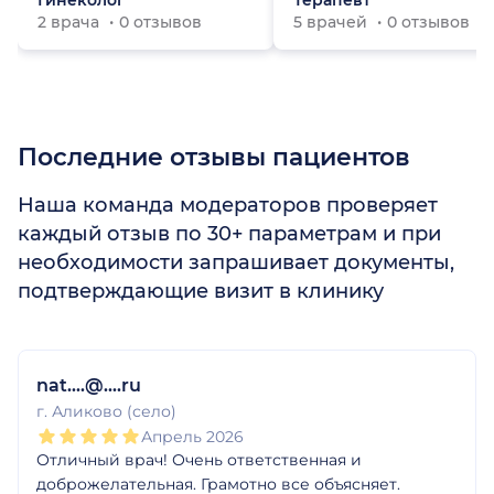
Гинеколог
Терапевт
2 врача
0 отзывов
5 врачей
0 отзывов
Последние отзывы пациентов
Наша команда модераторов проверяет
каждый отзыв по 30+ параметрам и при
необходимости запрашивает документы,
подтверждающие визит в клинику
1
2
3
4
5
nat....@....ru
г. Аликово (село)
Апрель 2026
Отличный врач! Очень ответственная и
доброжелательная. Грамотно все объясняет.