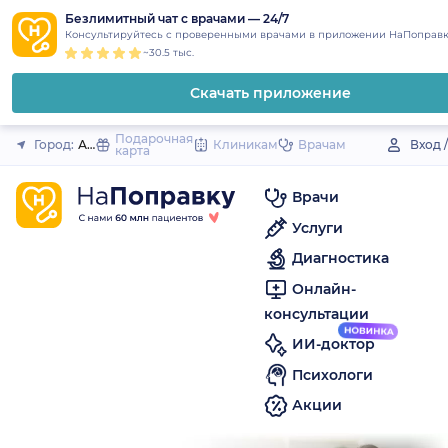
1
2
3
4
5
to
Безлимитный чат с врачами — 24/7
Закрыть
Консультируйтесь с проверенными врачами в приложении НаПоправк
content
~30.5 тыс.
Скачать приложение
Подарочная
Город:
Аликово (село)
Клиникам
Врачам
Вход 
карта
Врачи
Услуги
Диагностика
Онлайн-
консультации
ИИ-доктор
Психологи
Акции