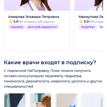
Амирова Эльвира Петровна
Махмутова Лей
5.0
5.0
1132 отзыва и 481 оценка
1519 отзыво
педиатр
детский кардиолог
терапевт
Взр
Какие врачи входят в подписку?
С подпиской НаПоправку Плюс можно получить
онлайн-консультацию терапевта, педиатра,
гинеколога, дерматолога, невролога, уролога и других
специальностей