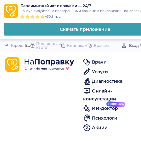
1
2
3
4
5
to
Безлимитный чат с врачами — 24/7
Закрыть
Консультируйтесь с проверенными врачами в приложении НаПоправк
content
~30.5 тыс.
Скачать приложение
Подарочная
Город:
Батырево (село)
Клиникам
Врачам
Вход 
карта
Врачи
Услуги
Диагностика
Онлайн-
консультации
ИИ-доктор
Психологи
Акции