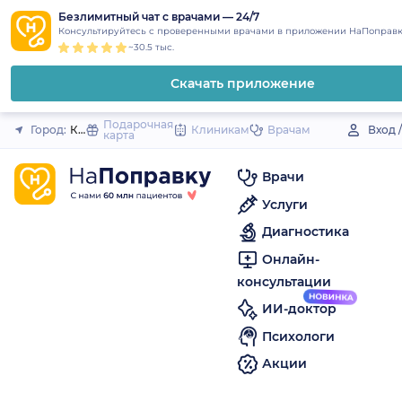
1
2
3
4
5
to
Безлимитный чат с врачами — 24/7
Закрыть
Консультируйтесь с проверенными врачами в приложении НаПоправк
content
~30.5 тыс.
Скачать приложение
Подарочная
Город:
Кырен (село)
Клиникам
Врачам
Вход 
карта
Врачи
Услуги
Диагностика
Онлайн-
консультации
ИИ-доктор
Психологи
Акции