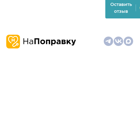
Оставить
отзыв
О
Запись
Клиникам
Телемедицина
Карта
нас
и
и
сайта
отзывы
врачам
На информационном ресурсе применяются
рекомендательные технологии (информационные технологии
предоставления информации на основе сбора,
систематизации и анализа сведений, относящихся к
предпочтениям пользователей сети "Интернет", находящихся
на территории Российской Федерации)
Материалы, размещённые на сайте, не предназначены для
постановки диагноза и лечения и не заменяют приём врача.