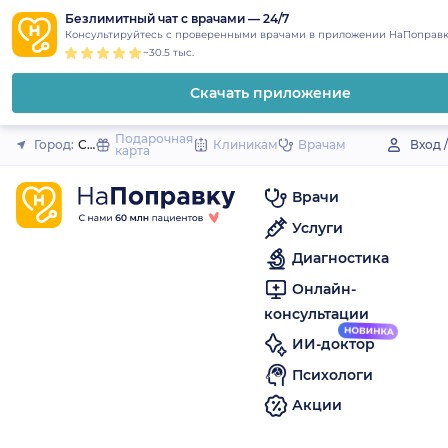
1
2
3
4
5
to
Безлимитный чат с врачами — 24/7
Закрыть
Консультируйтесь с проверенными врачами в приложении НаПоправк
content
~30.5 тыс.
Скачать приложение
Подарочная
Город:
Сергиевск (село)
Клиникам
Врачам
Вход 
карта
Врачи
Услуги
Диагностика
Онлайн-
консультации
ИИ-доктор
Психологи
Акции