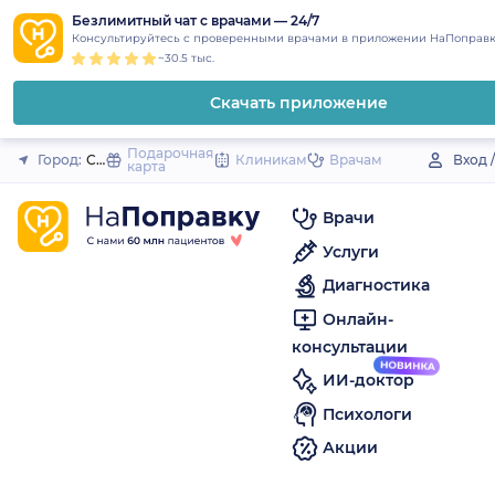
1
2
3
4
5
to
Безлимитный чат с врачами — 24/7
Закрыть
Консультируйтесь с проверенными врачами в приложении НаПоправк
content
~30.5 тыс.
Скачать приложение
Подарочная
Город:
Сергиевск (село)
Клиникам
Врачам
Вход 
карта
Врачи
Услуги
Диагностика
Онлайн-
консультации
ИИ-доктор
Психологи
Акции