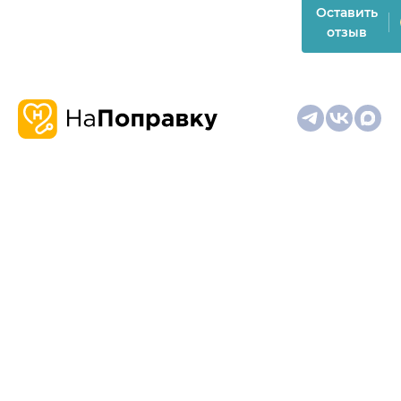
Оставить
отзыв
О
Запись
Клиникам
Телемедицина
Карта
нас
и
и
сайта
отзывы
врачам
На информационном ресурсе применяются
рекомендательные технологии (информационные технологии
предоставления информации на основе сбора,
систематизации и анализа сведений, относящихся к
предпочтениям пользователей сети "Интернет", находящихся
на территории Российской Федерации)
Материалы, размещённые на сайте, не предназначены для
постановки диагноза и лечения и не заменяют приём врача.