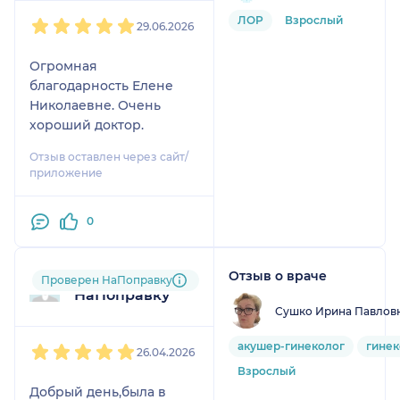
1
2
3
4
5
ЛОР
Взрослый
29.06.2026
Огромная
благодарность Елене
Николаевне. Очень
хороший доктор.
Отзыв оставлен через сайт/
приложение
0
Отзыв о враче
Пользователь
Проверен НаПоправку
НаПоправку
Сушко Ирина Павлов
1
2
3
4
5
акушер-гинеколог
гинек
26.04.2026
Взрослый
Добрый день,была в