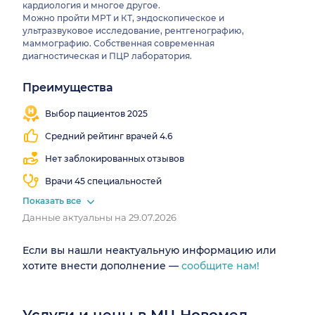
кардиология и многое другое.
Можно пройти МРТ и КТ, эндоскопическое и
ультразвуковое исследование, рентгенографию,
маммографию. Собственная современная
диагностическая и ПЦР лаборатория.
Преимущества
Выезд
Есть
Есть
на
МРТ
КТ
Выбор пациентов 2025
дом
Средний рейтинг врачей 4.6
Нет заблокированных отзывов
Врачи 45 специальностей
Показать все
Данные актуальны на 29.07.2026
Если вы нашли неактуальную информацию или
хотите внести дополнение —
сообщите нам!
Услуги и цены в МЦ Новомед