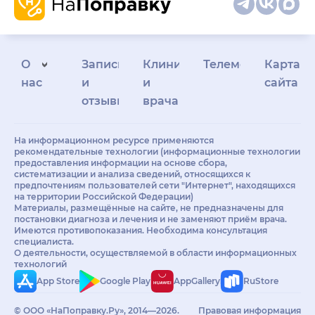
О
Запись
Клиникам
Телемедицина
Карта
нас
и
и
сайта
отзывы
врачам
На информационном ресурсе применяются
рекомендательные технологии (информационные технологии
предоставления информации на основе сбора,
систематизации и анализа сведений, относящихся к
предпочтениям пользователей сети "Интернет", находящихся
на территории Российской Федерации)
Материалы, размещённые на сайте, не предназначены для
постановки диагноза и лечения и не заменяют приём врача.
Имеются противопоказания. Необходима консультация
специалиста.
О деятельности, осуществляемой в области информационных
технологий
App Store
Google Play
AppGallery
RuStore
© ООО «НаПоправку.Ру», 2014—2026.
Правовая информация