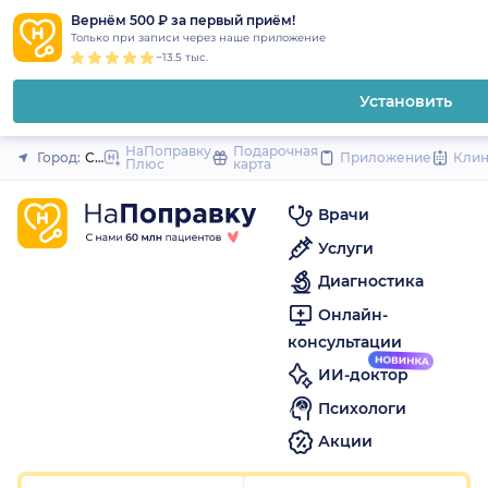
1
2
3
4
5
1
2
3
4
5
1
2
3
4
5
to
Вернём 500 ₽ за первый приём!
Закрыть
Только при записи через наше приложение
content
~13.5 тыс.
Установить
НаПоправку
Подарочная
Город:
Саранск
Приложение
Кли
Плюс
карта
Врачи
Услуги
Диагностика
Онлайн-
консультации
ИИ-доктор
Психологи
Акции