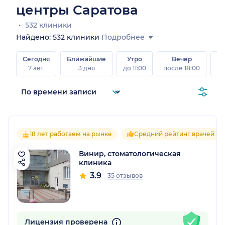
центры Саратова
532 клиники
Найдено: 532 клиники
Подробнее
Сегодня
Ближайшие
Утро
Вечер
В
7 авг.
3 дня
до 11:00
после 18:00
8 а
18 лет работаем на рынке
Средний рейтинг врачей 4.
Винир, стоматологическая
клиника
3.9
35 отзывов
Лицензия проверена