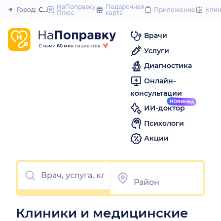
to
НаПоправку
Подарочная
Город:
Саратов
Приложение
Кли
Плюс
карта
Закрыть
content
Врачи
Услуги
Диагностика
Онлайн-
консультации
ИИ-доктор
Психологи
Акции
Клиники и медицинские