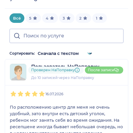
Всё
5
4
3
2
1
Сортировать:
Пользователь НаПоправку
Проверен НаПоправку
После записи
1 отзыв
До 10 записей через НаПоправку
1
2
3
4
5
16.07.2026
По расположению центр для меня не очень
удобный, зато внутри есть детский уголок,
ребенок мог занять себя во время ожидания. На
ресепшене иногда бывает небольшая очередь, но