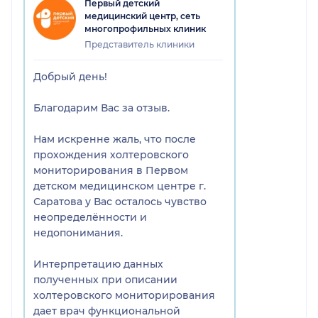
Первый детский
хотя бы какие-то пояснения по
медицинский центр, сеть
описанию.
многопрофильных клиник
Представитель клиники
Добрый день!
Благодарим Вас за отзыв.
Нам искренне жаль, что после
прохождения холтеровского
мониторирования в Первом
детском медицинском центре г.
Саратова у Вас осталось чувство
неопределённости и
недопонимания.
Интерпретацию данных
полученных при описании
холтеровского мониторирования
дает врач функциональной