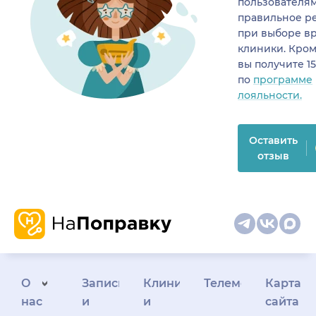
пользователя
правильное р
при выборе в
клиники. Кром
вы получите 1
по
программе
лояльности.
Оставить
отзыв
О
Запись
Клиникам
Телемедицина
Карта
нас
и
и
сайта