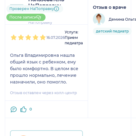
НаПоправку
Отзыв о враче
Проверен НаПоправку
1 отзыв
До 10 записей через
После записи
Демина Ольг
НаПоправку
1
2
3
4
5
детский педиатр
Услуга:
16.07.2026
Прием
педиатра
Ольга Владимировна нашла
общий язык с ребенком, ему
было комфортно. В целом все
прошло нормально, лечение
назначили, оно помогло.
Отзыв оставлен через колл-центр
0