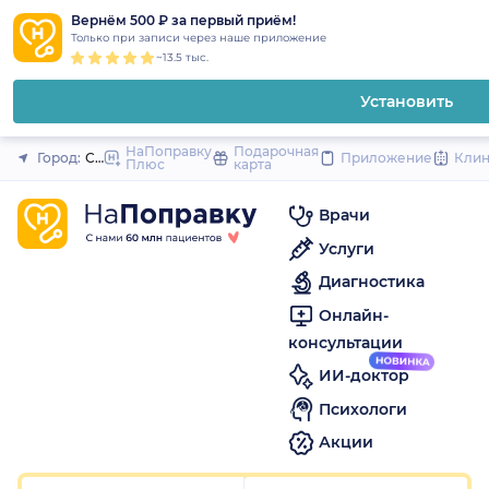
1
2
3
4
5
1
2
3
4
5
1
2
3
4
5
to
Вернём 500 ₽ за первый приём!
Закрыть
Только при записи через наше приложение
content
~13.5 тыс.
Установить
НаПоправку
Подарочная
Город:
Саратов
Приложение
Кли
Плюс
карта
Врачи
Услуги
Диагностика
Онлайн-
консультации
ИИ-доктор
Психологи
Акции