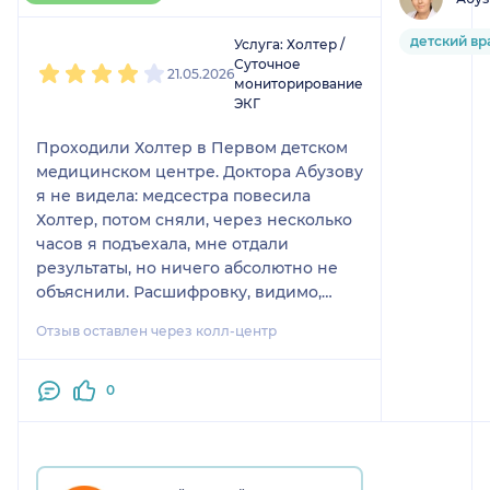
1
2
3
4
5
детский вр
Услуга: Холтер /
Суточное
21.05.2026
мониторирование
ЭКГ
Проходили Холтер в Первом детском
медицинском центре. Доктора Абузову
я не видела: медсестра повесила
Холтер, потом сняли, через несколько
часов я подъехала, мне отдали
результаты, но ничего абсолютно не
объяснили. Расшифровку, видимо,
сделала Светлана Викторовна, но
Отзыв оставлен через колл-центр
пояснений не было. Так как я не
медработник, у меня были вопросы, и
потом пришлось записываться к
0
кардиологу в другой медицинский
центр, чтобы он все объяснил. В целом
само обследование прошло
нормально, но хотелось бы получить