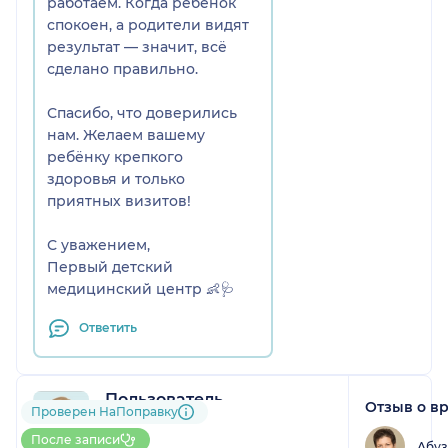
работаем. Когда ребёнок
спокоен, а родители видят
результат — значит, всё
сделано правильно.
Спасибо, что доверились
нам. Желаем вашему
ребёнку крепкого
здоровья и только
приятных визитов!
С уважением,
Первый детский
медицинский центр 👶🩺
Ответить
Пользователь
Отзыв о в
Проверен НаПоправку
НаПоправку
1 отзыв
После записи
Абуз