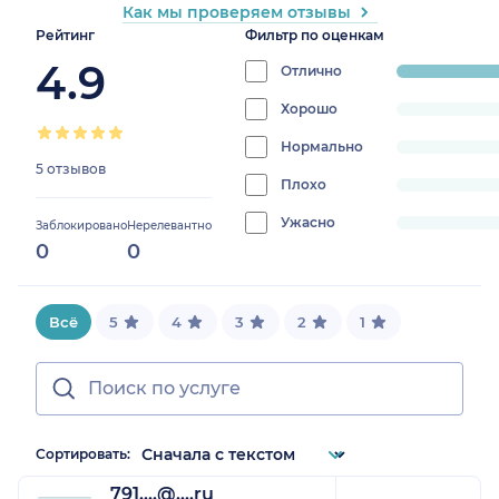
Как мы проверяем отзывы
Рейтинг
Фильтр по оценкам
4.9
Отлично
progress:
100%
Хорошо
progress:
0%
Нормально
progress:
5 отзывов
0%
Плохо
progress:
0%
Ужасно
progress:
Заблокировано
Нерелевантно
0
0
0%
Всё
5
4
3
2
1
Сортировать:
791....@....ru