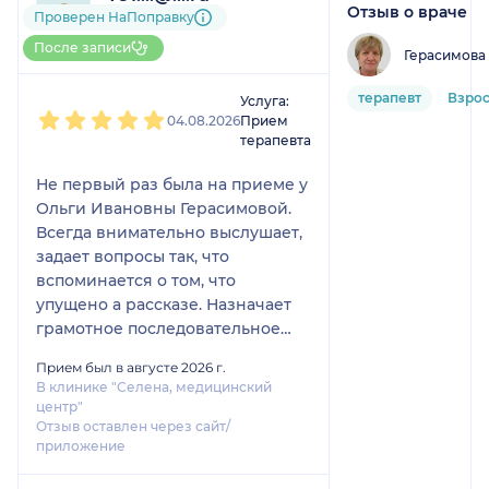
Отзыв о враче
1 отзыв
Проверен НаПоправку
До 5 записей через
После записи
Герасимова
НаПоправку
1
2
3
4
5
терапевт
Взро
Услуга:
04.08.2026
Прием
терапевта
Не первый раз была на приеме у
Ольги Ивановны Герасимовой.
Всегда внимательно выслушает,
задает вопросы так, что
вспоминается о том, что
упущено а рассказе. Назначает
грамотное последовательное
лечение. В настоящее время
Прием был в августе 2026 г.
боремся с пневмонией, прошел
В клинике "Селена, медицинский
острый период болезни, сейчас
центр"
назначено лечение на
Отзыв оставлен через сайт/
приложение
устранение остаточных явлений.
Ольга Ивановна думающий