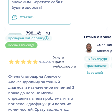
знакомым. Берегите себя и
будьте здоровы!
Ответить
798....@....ru
Отзыв о враче
1 отзыв
Проверен НаПоправку
До 5 записей через
Смольки
После записи
НаПоправку
Алексан
1
2
3
4
5
Услуга:
нейрохирург
19.07.2026
Прием
травматолог
нейрохирурга
Взрослый
Очень благодарна Алексею
Александровичу за точный
диагноз и назначенное лечение! 3
врача до него не могли
определить в чем проблема, и что
привело к дисфунукции верхних
конечностей. Сразу видно, что