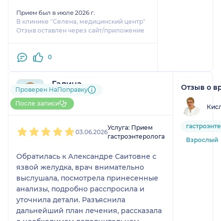
человек - профессионал своего
Прием был в июле 2026 г.
дела - рассматривает все
В клинике "Селена, медицинский центр"
варианты, не ограничивается
Отзыв оставлен через сайт/приложение
постановкой наиболее часто
встречающихся диагнозов,
0
прислушивается к пациенту,
проводит первичную
ДИАГНОСТИКУ (что вообще
Галина
Отзыв о в
Проверен НаПоправку
сегодня редкость)!!!
1 отзыв
До 5 записей через НаПоправку
После записи
Кис
1
2
3
4
5
гастроэнт
Услуга: Прием
03.06.2026
гастроэнтеролога
Взрослый
Обратилась к Александре Саитовне с
язвой желудка, врач внимательно
выслушала, посмотрела принесенные
анализы, подробно расспросила и
уточнила детали. Разъяснила
дальнейший план лечения, рассказала