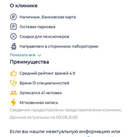
О клинике
Врачи
клиники
Wi-
выезжают
Fi
Наличные, Банковская карта
на дом
Гостевая парковка
Скидки для пенсионеров
Направляем в стороннюю лабораторию
Показать все
Преимущества
Средний рейтинг врачей 4.9
Врачи 13 специальностей
Записался 41 человек
Мгновенная запись
Сведения предоставлены представителями клиники.
Данные актуальны на 09.08.2026
Если вы нашли неактуальную информацию или