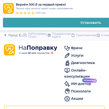
1
2
3
4
5
1
2
3
4
5
1
2
3
4
5
to
Вернём 500 ₽ за первый приём!
Закрыть
Только при записи через наше приложение
content
~13.5 тыс.
Установить
НаПоправку
Подарочная
Город:
Саратов
Приложение
Кли
Плюс
карта
Врачи
Услуги
Диагностика
Онлайн-
консультации
ИИ-доктор
Психологи
Акции