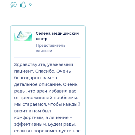
доктор, чувствуется богатый
0
опыт и профессианализм, всегда
доброжелательна. Рекомендую
врача.
Селена, медицинский
центр
Представитель
клиники
Здравствуйте, уважаемый
пациент. Спасибо. Очень
благодарны вам за
детальное описание. Очень
рады, что врач избавил вас
от тревожившей проблемы.
Мы стараемся, чтобы каждый
визит к нам был
комфортным, а лечение –
эффективным. Будем рады,
если вы порекомендуете нас