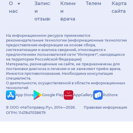
О
Запись
Клиникам
Телемедицина
Карта
нас
и
и
сайта
отзывы
врачам
На информационном ресурсе применяются
рекомендательные технологии (информационные технологии
предоставления информации на основе сбора,
систематизации и анализа сведений, относящихся к
предпочтениям пользователей сети "Интернет", находящихся
на территории Российской Федерации)
Материалы, размещённые на сайте, не предназначены для
постановки диагноза и лечения и не заменяют приём врача.
Имеются противопоказания. Необходима консультация
специалиста.
О деятельности, осуществляемой в области информационных
технологий
App Store
Google Play
AppGallery
RuStore
© ООО «НаПоправку.Ру», 2014—2026.
Правовая информация
ОГРН: 1147847038679