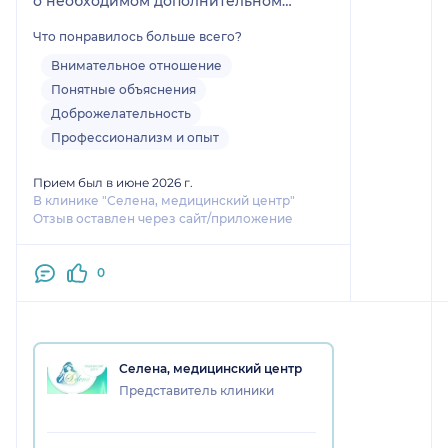
о необходимом дополнительном
исследовании, объяснила, для чего это
Что понравилось больше всего?
необходимо. Кроме того, ввиду
аллергии на один из антибиотиков
Внимательное отношение
предложила альтернативу плана
Понятные объяснения
лечения. Прием прошел в спокойной
Доброжелательность
обстановке, врач очень приятная и
Профессионализм и опыт
виден профессионализм.
Прием был в июне 2026 г.
В клинике "Селена, медицинский центр"
Отзыв оставлен через сайт/приложение
0
Селена, медицинский центр
Представитель клиники