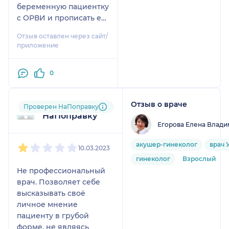
беременную пациентку
с ОРВИ и прописать ей
лечение?! За такое
Отзыв оставлен через сайт/
отношение, ноги моей
приложение
не будет у такого
"специалиста"!
0
Максимально не
рекомендую!
Отзыв о враче
Пользователь
Проверен НаПоправку
НаПоправку
Егорова Елена Влад
1
2
3
4
5
акушер-гинеколог
врач 
10.03.2023
гинеколог
Взрослый
Не профессиональный
врач. Позволяет себе
высказывать своё
личное мнение
пациенту в грубой
форме, не являясь