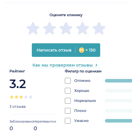
Оцените клинику
ская обл.)
Написать отзыв
+ 150
Как мы проверяем отзывы
Рейтинг
Фильтр по оценкам
3.2
Отлично
progress:
33.33333333333333%
Хорошо
progress:
0%
Нормально
progress:
3 отзыва
0%
Плохо
progress:
0%
Ужасно
progress:
Заблокировано
Нерелевантно
0
0
66.66666666666666%