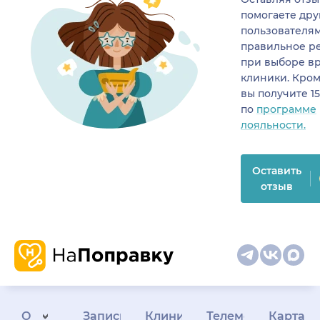
помогаете др
пользователя
правильное р
при выборе в
клиники. Кром
вы получите 1
по
программе
лояльности.
Оставить
отзыв
О
Запись
Клиникам
Телемедицина
Карта