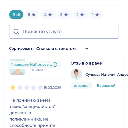
Всё
5
4
3
2
1
Сортировать:
Отзыв о враче
ele....@....ru
Проверен НаПоправку
1 отзыв
Сучкова Наталия Андр
1
2
3
4
5
терапевт
Взрослый
19.03.2026
Не понимаю зачем
таких "специалистов"
держать в
поликлиннике, не
способность принять