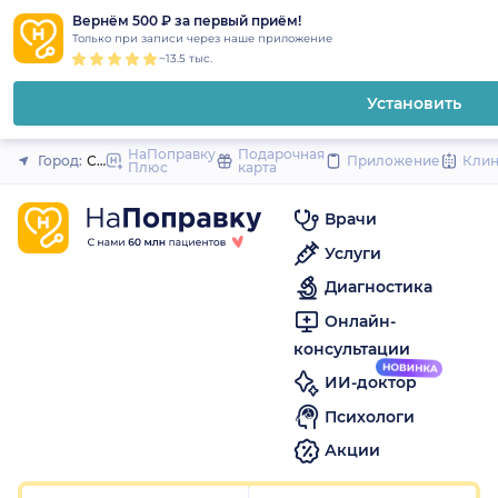
1
2
3
4
5
1
2
3
4
5
1
2
3
4
5
to
Вернём 500 ₽ за первый приём!
Закрыть
Только при записи через наше приложение
content
~13.5 тыс.
Установить
НаПоправку
Подарочная
Город:
Саратов
Приложение
Кли
Плюс
карта
Врачи
Услуги
Диагностика
Онлайн-
консультации
ИИ-доктор
Психологи
Акции