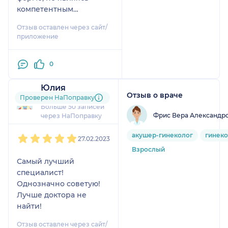
компетентным
специалистом в данном
Отзыв оставлен через сайт/
вопросе. Довела до слез
приложение
беременную.
0
Юлия
Отзыв о враче
12 отзывов
и
1 оценка
Проверен НаПоправку
Больше 50 записей
Фрис Вера Александр
через НаПоправку
1
2
3
4
5
акушер-гинеколог
гинеко
27.02.2023
Взрослый
Самый лучший
специалист!
Однозначно советую!
Лучше доктора не
найти!
Отзыв оставлен через сайт/