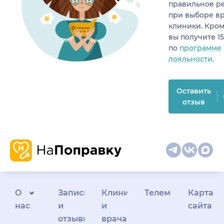
правильное р
при выборе в
клиники. Кром
вы получите 1
по
программе
лояльности.
Оставить
отзыв
О
Запись
Клиникам
Телемедицина
Карта
нас
и
и
сайта
отзывы
врачам