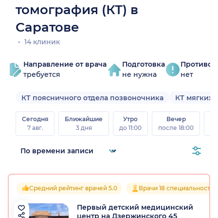
томография (КТ) в
Саратове
14 клиник
Направление от врача
Подготовка
Противоп
требуется
не нужна
нет
КТ поясничного отдела позвоночника
КТ мягких 
Сегодня
Ближайшие
Утро
Вечер
В
7 авг.
3 дня
до 11:00
после 18:00
8 а
Средний рейтинг врачей 5.0
Врачи 18 специальностей
Первый детский медицинский
центр на Дзержинского 45