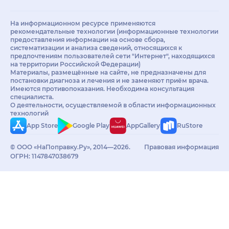
На информационном ресурсе применяются
рекомендательные технологии (информационные технологии
предоставления информации на основе сбора,
систематизации и анализа сведений, относящихся к
предпочтениям пользователей сети "Интернет", находящихся
на территории Российской Федерации)
Материалы, размещённые на сайте, не предназначены для
постановки диагноза и лечения и не заменяют приём врача.
Имеются противопоказания. Необходима консультация
специалиста.
О деятельности, осуществляемой в области информационных
технологий
App Store
Google Play
AppGallery
RuStore
© ООО «НаПоправку.Ру», 2014—2026.
Правовая информация
ОГРН: 1147847038679