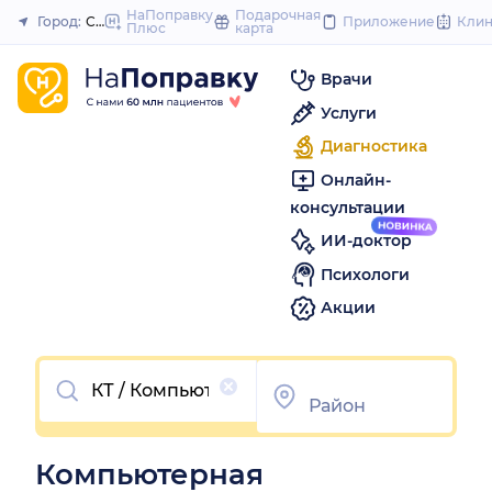
to
НаПоправку
Подарочная
Город:
Саратов
Приложение
Кли
Плюс
карта
Закрыть
content
Врачи
Услуги
Диагностика
Онлайн-
консультации
ИИ-доктор
Психологи
Акции
Очистить
Компьютерная