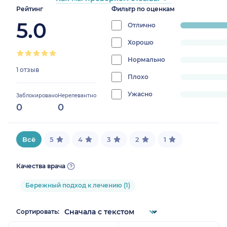
Рейтинг
Фильтр по оценкам
5.0
Отлично
progress:
100%
Хорошо
progress:
0%
Нормально
progress:
1 отзыв
0%
Плохо
progress:
0%
Ужасно
progress:
Заблокировано
Нерелевантно
0
0
0%
Всё
5
4
3
2
1
Качества врача
Бережный подход к лечению (1)
Сортировать: