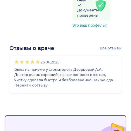
Документы
проверены
Это ваш профиль?
Отзывы о враче
Все отзывы
ская обл.)
1
2
3
4
5
26.06.2025
Была на приеме у стоматолога Дворцовой А.А .
Доктор очень хороший , на все вопросы ответил,
чистку сделала быстро и безболезненно. Так же сдаю
анализы, цены как мне кажется самые низкие в
Перейти к отзыву
городе . Кровь сдавать не больно и быстро ))) Сама
клиника очень уютная , светлая .