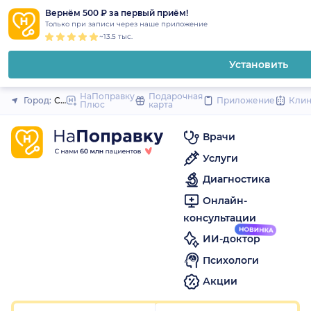
1
2
3
4
5
1
2
3
4
5
1
2
3
4
5
to
Вернём 500 ₽ за первый приём!
Закрыть
Только при записи через наше приложение
content
~13.5 тыс.
Установить
НаПоправку
Подарочная
Город:
Саратов
Приложение
Кли
Плюс
карта
Врачи
Услуги
Диагностика
Онлайн-
консультации
ИИ-доктор
Психологи
Акции