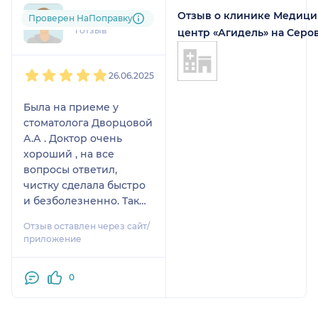
Отзыв о клинике Медиц
vik....@....ru
Проверен НаПоправку
1 отзыв
центр «Агидель» на Серо
1
2
3
4
5
26.06.2025
Была на приеме у
стоматолога Дворцовой
А.А . Доктор очень
хороший , на все
вопросы ответил,
чистку сделала быстро
и безболезненно. Так
же сдаю анализы, цены
Отзыв оставлен через сайт/
как мне кажется самые
приложение
низкие в городе . Кровь
сдавать не больно и
0
быстро ))) Сама клиника
очень уютная , светлая .