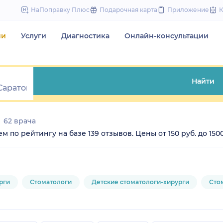
to
НаПоправку Плюс
Подарочная карта
Приложение
content
чи
Услуги
Диагностика
Онлайн-консультации
Найти
62 врача
по рейтингу на базе 139 отзывов. Цены от 150 руб. до 1500
рги
Стоматологи
Детские стоматологи-хирурги
Сто