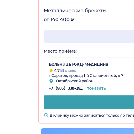
Металлические брекеты
от 140 400 ₽
ская обл.)
Место приёма:
Больница РЖД-Медицина
4.7
131 отзыв
г Саратов, проезд 1-й Станционный, д 7
Октябрьский район
показать
+7 (986) 330-19-24
В клинику можно записаться только по те