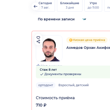
Сегодня
Ближайшие
Утро
7 авг.
3 дня
до 11:00
п
Низкая цена приёма
Ахмедов Орхан Акифо
Нет оценок
Стаж 8 лет
Документы проверены
ортодонт
Взрослый, детский
Стоимость приёма
710 ₽