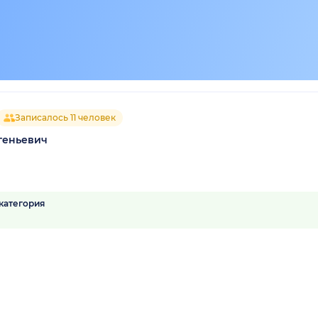
Записалось 11 человек
геньевич
категория