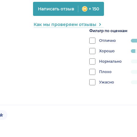
Написать отзыв
+ 150
Как мы проверяем отзывы
Фильтр по оценкам
Отлично
prog
95.
Хорошо
progress:
4.761904761904762%
Нормально
progress:
0%
Плохо
progress:
0%
Ужасно
progress:
0%