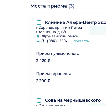
Места приёма
(3)
Клиника Альфа-Центр Зд
г Саратов, пр-кт им Петра
Столыпина, д 15/1
Фрунзенский район
+7 (986) 330-18-97
показать
Прием пульмонолога
2 420 ₽
Прием терапевта
2 200 ₽
Сова на Чернышевского
г Саратов, ул им