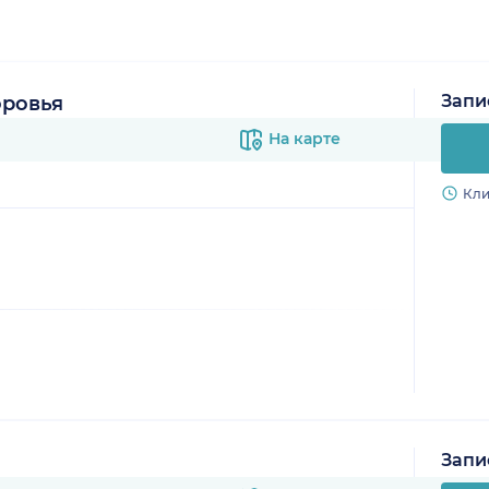
Запи
оровья
На карте
Кли
Запи