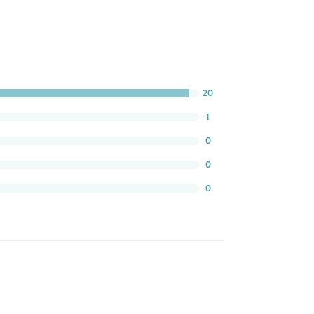
20
ress:
23809523809523%
1
0
0
0