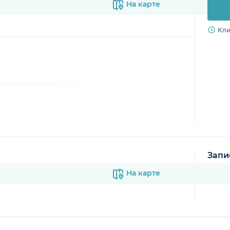
На карте
Кли
Запи
В к
На карте