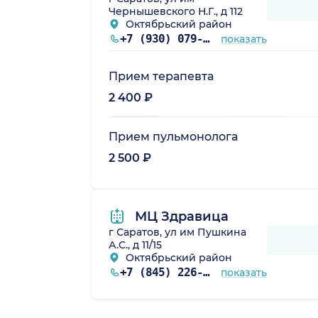
Чернышевского Н.Г., д 112
Октябрьский район
+7 (930) 079-02-93
показать
Прием терапевта
2 400 ₽
Прием пульмонолога
2 500 ₽
МЦ Здравица
г Саратов, ул им Пушкина
А.С., д 11/15
Октябрьский район
+7 (845) 226-18-71
показать