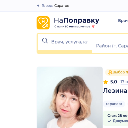
1
2
3
4
5
1
2
3
4
5
Город:
Саратов
Закрыть
Вра
Выбор п
5.0
17 
Лезина
терапевт
Стаж 28 ле
Докуме