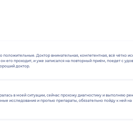
о положительные. Доктор внимательная, компетентная, всё чётко и
 он его проходит, и уже записался на повторный приём, поедет с у
хороший доктор.
алась в моей ситуации, сейчас прохожу диагностику и выполняю рек
нные исследования и пропью препараты, обязательно пойду к ней на