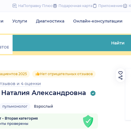
to
НаПоправку Плюс
Подарочная карта
Приложение
content
чи
Услуги
Диагностика
Онлайн-консультации
Найти
ациентов 2025
Нет отрицательных отзывов
отзывов
и
4 оценки
 Наталия Александровна
пульмонолог
Взрослый
т
Вторая категория
нты проверены