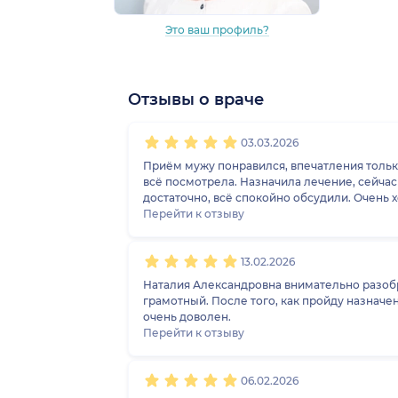
Это ваш профиль?
Отзывы о враче
1
2
3
4
5
1
2
3
4
5
1
2
3
4
5
1
2
3
4
5
03.03.2026
Приём мужу понравился, впечатления тольк
всё посмотрела. Назначила лечение, сейчас
достаточно, всё спокойно обсудили. Очень 
Перейти к отзыву
13.02.2026
Наталия Александровна внимательно разобр
грамотный. После того, как пройду назначе
очень доволен.
Перейти к отзыву
06.02.2026