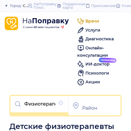
to
НаПоправку
Подарочная
Город:
Саратов
Приложение
Кли
Плюс
карта
Закрыть
content
Врачи
Услуги
Диагностика
Онлайн-
консультации
ИИ-доктор
Психологи
Акции
Очистить
Детские физиотерапевты