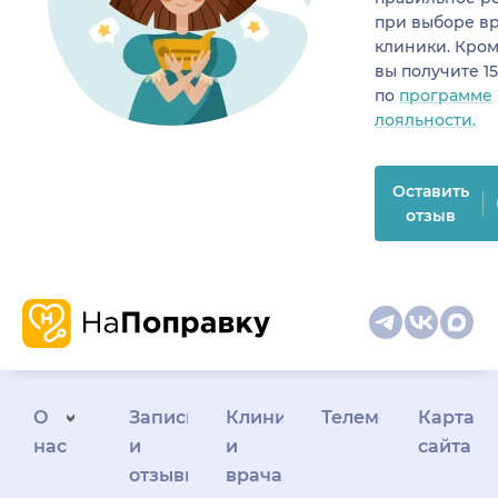
при выборе в
клиники. Кром
вы получите 1
по
программе
лояльности.
Оставить
отзыв
О
Запись
Клиникам
Телемедицина
Карта
нас
и
и
сайта
отзывы
врачам